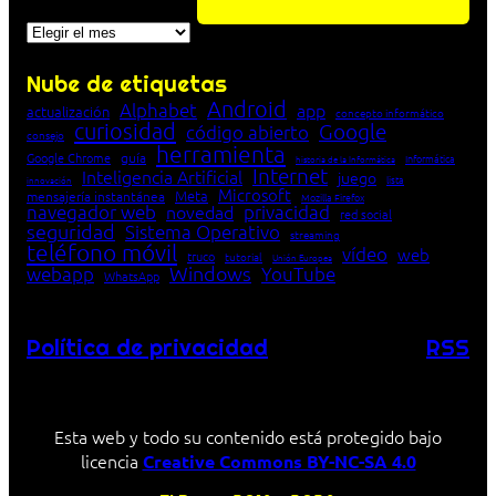
Archivos
Nube de etiquetas
Android
Alphabet
app
actualización
concepto informático
curiosidad
Google
código abierto
consejo
herramienta
Google Chrome
guía
Informática
historia de la Informática
Internet
Inteligencia Artificial
juego
lista
innovación
Microsoft
Meta
mensajería instantánea
Mozilla Firefox
navegador web
novedad
privacidad
red social
seguridad
Sistema Operativo
streaming
teléfono móvil
vídeo
web
truco
tutorial
Unión Europea
Windows
webapp
YouTube
WhatsApp
Política de privacidad
RSS
Esta web y todo su contenido está protegido bajo
licencia
Creative Commons BY-NC-SA 4.0