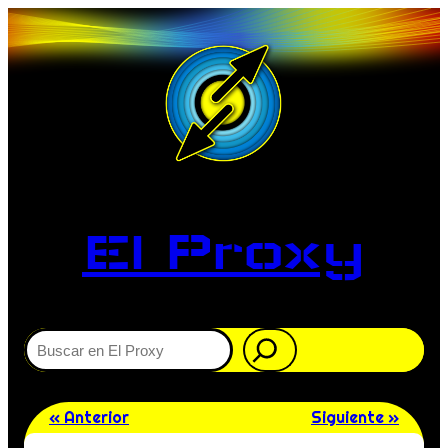
El Proxy
Buscar
« Anterior
Siguiente »