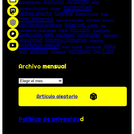
Android
Alphabet
app
actualización
curiosidad
concepto informático
consejo
Google
código abierto
Google Chrome
guía
herramienta
Informática
historia de la Informática
innovación
Internet
Inteligencia Artificial
juego
lista
Microsoft
Meta
mensajería instantánea
Mozilla Firefox
navegador web
novedad
privacidad
red social
seguridad
Sistema Operativo
streaming
teléfono móvil
vídeo
truco
tutorial
Unión Europea
Windows
webapp
YouTube
web
WhatsApp
Archivo
mensual
Archivos
Artículo aleatorio
Política de privacida
d