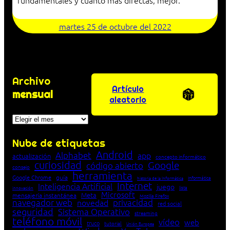
fundamentales y cuanto más directas, mejor.
martes 25 de octubre del 2022
Archivo
Artículo
mensual
aleatorio
Archivos
Nube de etiquetas
Android
Alphabet
app
actualización
concepto informático
curiosidad
Google
código abierto
consejo
herramienta
Google Chrome
guía
Informática
historia de la Informática
Internet
Inteligencia Artificial
juego
lista
innovación
Microsoft
Meta
mensajería instantánea
Mozilla Firefox
navegador web
novedad
privacidad
red social
seguridad
Sistema Operativo
streaming
teléfono móvil
vídeo
web
truco
tutorial
Unión Europea