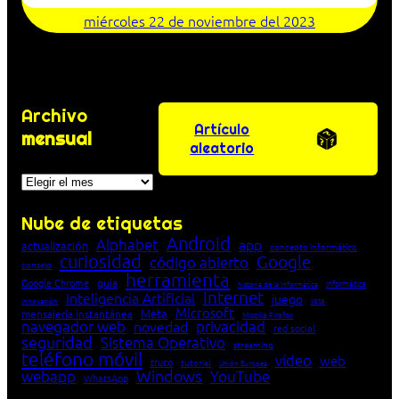
miércoles 22 de noviembre del 2023
Archivo
Artículo
mensual
aleatorio
Archivos
Nube de etiquetas
Android
Alphabet
app
actualización
concepto informático
curiosidad
Google
código abierto
consejo
herramienta
Google Chrome
guía
Informática
historia de la Informática
Internet
Inteligencia Artificial
juego
lista
innovación
Microsoft
Meta
mensajería instantánea
Mozilla Firefox
navegador web
novedad
privacidad
red social
seguridad
Sistema Operativo
streaming
teléfono móvil
vídeo
web
truco
tutorial
Unión Europea
Windows
webapp
YouTube
WhatsApp