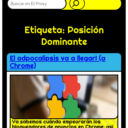
Etiqueta:
Posición
Dominante
El adpocalipsis va a llegar! (a
Chrome)
Ya sabemos cuándo empeorarán los
bloqueadores de anuncios en Chrome: así