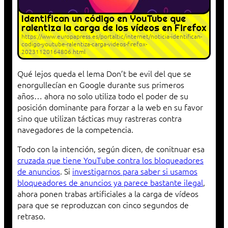
Identifican un código en YouTube que
ralentiza la carga de los vídeos en Firefox
https://www.europapress.es/portaltic/internet/noticia-identifican-
codigo-youtube-ralentiza-carga-videos-firefox-
20231120164806.html
Qué lejos queda el lema Don’t be evil del que se
enorgullecían en Google durante sus primeros
años… ahora no solo utiliza todo el poder de su
posición dominante para forzar a la web en su favor
sino que utilizan tácticas muy rastreras contra
navegadores de la competencia.
Todo con la intención, según dicen, de conitnuar esa
cruzada que tiene YouTube contra los bloqueadores
de anuncios
. Si
investigarnos para saber si usamos
bloqueadores de anuncios ya parece bastante ilegal
,
ahora ponen trabas artificiales a la carga de vídeos
para que se reproduzcan con cinco segundos de
retraso.