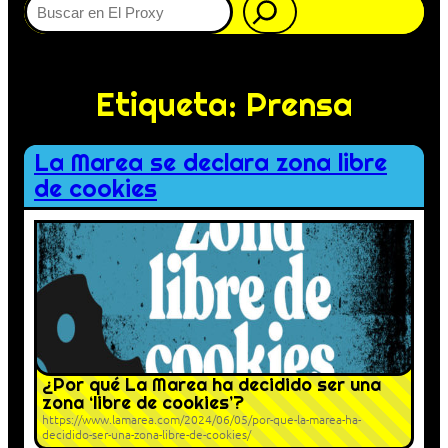
Etiqueta:
Prensa
La Marea se declara zona libre
de cookies
¿Por qué La Marea ha decidido ser una
zona ‘libre de cookies’?
https://www.lamarea.com/2024/06/05/por-que-la-marea-ha-
decidido-ser-una-zona-libre-de-cookies/