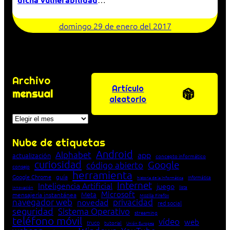
domingo 29 de enero del 2017
Archivo
Artículo
mensual
aleatorio
Archivos
Nube de etiquetas
Android
Alphabet
app
actualización
concepto informático
curiosidad
Google
código abierto
consejo
herramienta
Google Chrome
guía
Informática
historia de la Informática
Internet
Inteligencia Artificial
juego
lista
innovación
Microsoft
Meta
mensajería instantánea
Mozilla Firefox
navegador web
novedad
privacidad
red social
seguridad
Sistema Operativo
streaming
teléfono móvil
vídeo
web
truco
tutorial
Unión Europea