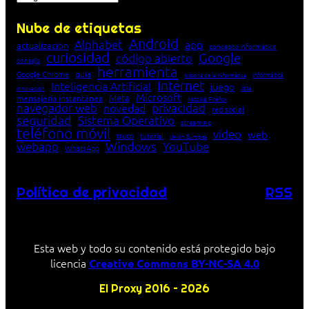
Nube de etiquetas
Android
Alphabet
app
actualización
concepto informático
curiosidad
Google
código abierto
consejo
herramienta
Google Chrome
guía
Informática
historia de la Informática
Internet
Inteligencia Artificial
juego
lista
innovación
Microsoft
Meta
mensajería instantánea
Mozilla Firefox
navegador web
novedad
privacidad
red social
seguridad
Sistema Operativo
streaming
teléfono móvil
vídeo
web
truco
tutorial
Unión Europea
Windows
webapp
YouTube
WhatsApp
Política de privacidad
RSS
Esta web y todo su contenido está protegido bajo
licencia
Creative Commons BY-NC-SA 4.0
El Proxy 2016 – 2026