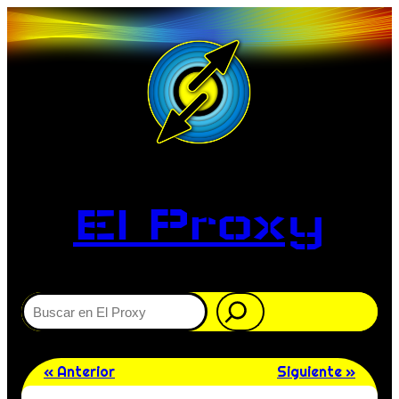
El Proxy
Buscar
« Anterior
Siguiente »