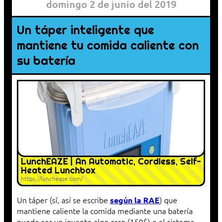
domingo 2 de junio del 2019
Un táper inteligente que
mantiene tu comida caliente con
su batería
LunchEAZE | An Automatic, Cordless, Self-
Heated Lunchbox
https://luncheaze.com/
Un táper (sí, así se escribe
) que
según la RAE
mantiene caliente la comida mediante una batería
puede ser un invento algo caro (150$) o el sistema