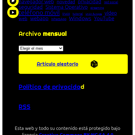
navegador web
novedad
privacidad
red social
seguridad
Sistema Operativo
streaming
teléfono móvil
vídeo
truco
tutorial
Unión Europea
Windows
webapp
YouTube
web
WhatsApp
Archivo
mensual
Archivos
Artículo aleatorio
Política de privacida
d
RSS
Esta web y todo su contenido está protegido bajo
licencia
Creative Commons BY-NC-SA 4.0