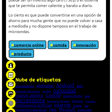
que te permita comer caliente y barato a diario.
Lo cierto es que puede convertirse en una opción de
ahorro para mucha gente que no puede volver a casa
a mediodía y no dispone tampoco en el trabajo de
microondas.
comercio online
comida
innovación
producto
«Proxy: sistema que actúa como intermediario
entre cliente y servidor en una red»
Nube de etiquetas
Android
Alphabet
app
actualización
curiosidad
concepto informático
consejo
Google
código abierto
Google Chrome
guía
herramienta
Informática
historia de la Informática
innovación
Internet
Inteligencia Artificial
juego
lista
Microsoft
Meta
mensajería instantánea
Mozilla Firefox