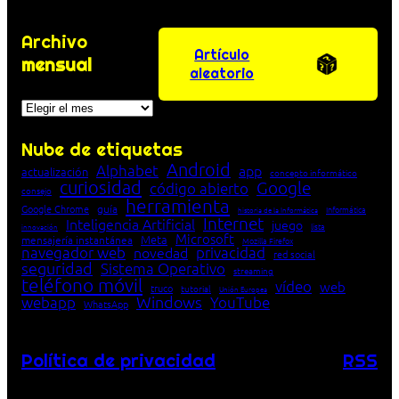
Archivo
Artículo
mensual
aleatorio
Archivos
Nube de etiquetas
Android
Alphabet
app
actualización
concepto informático
curiosidad
Google
código abierto
consejo
herramienta
Google Chrome
guía
Informática
historia de la Informática
Internet
Inteligencia Artificial
juego
lista
innovación
Microsoft
Meta
mensajería instantánea
Mozilla Firefox
navegador web
novedad
privacidad
red social
seguridad
Sistema Operativo
streaming
teléfono móvil
vídeo
web
truco
tutorial
Unión Europea
Windows
webapp
YouTube
WhatsApp
Política de privacidad
RSS