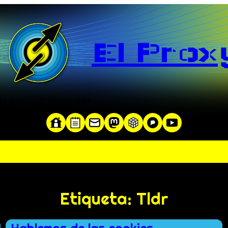
El Prox
te y servidor en una red»
Etiqueta:
Tldr