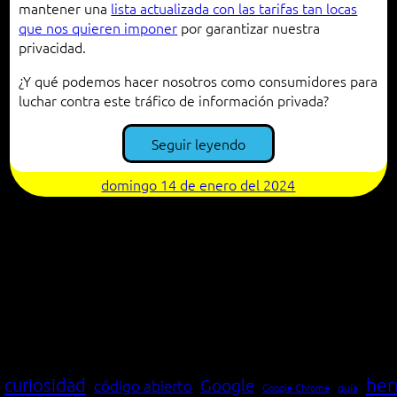
mantener una
lista actualizada con las tarifas tan locas
que nos quieren imponer
por garantizar nuestra
privacidad.
¿Y qué podemos hacer nosotros como consumidores para
luchar contra este tráfico de información privada?
Seguir leyendo
domingo 14 de enero del 2024
her
curiosidad
Google
código abierto
Google Chrome
guía