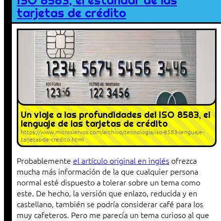
ISO 8583, el estándar de las
tarjetas de crédito
Un viaje a las profundidades del ISO 8583, el
lenguaje de las tarjetas de crédito
https://www.microsiervos.com/archivo/tecnologia/iso-8583-lenguaje-
tarjetas-de-credito.html
Probablemente
el artículo original en inglés
ofrezca
mucha más información de la que cualquier persona
normal esté dispuesto a tolerar sobre un tema como
este. De hecho, la versión que enlazo, reducida y en
castellano, también se podría considerar café para los
muy cafeteros. Pero me parecía un tema curioso al que