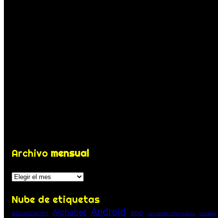
Archivo
mensual
Archivos
Nube de etiquetas
Android
Alphabet
app
actualización
concepto informático
consejo