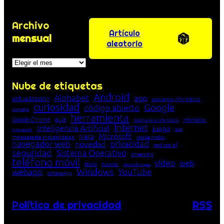
Archivo
Artículo
mensual
aleatorio
Archivos
Nube de etiquetas
Android
Alphabet
app
actualización
concepto informático
curiosidad
Google
código abierto
consejo
herramienta
Google Chrome
guía
Informática
historia de la Informática
Internet
Inteligencia Artificial
juego
lista
innovación
Microsoft
Meta
mensajería instantánea
Mozilla Firefox
navegador web
novedad
privacidad
red social
seguridad
Sistema Operativo
streaming
teléfono móvil
vídeo
web
truco
tutorial
Unión Europea
Windows
webapp
YouTube
WhatsApp
Política de privacidad
RSS