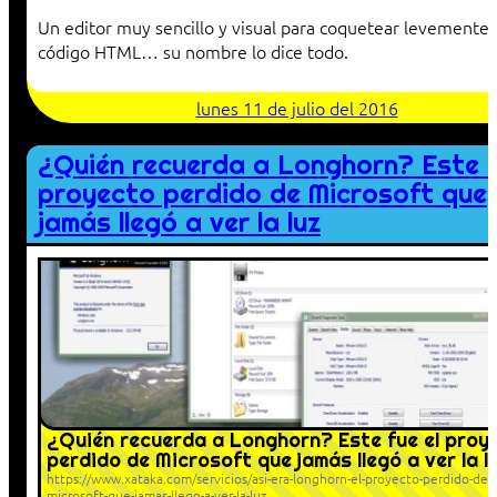
Un editor muy sencillo y visual para coquetear levemente 
código HTML… su nombre lo dice todo.
lunes 11 de julio del 2016
¿Quién recuerda a Longhorn? Este f
proyecto perdido de Microsoft que
jamás llegó a ver la luz
¿Quién recuerda a Longhorn? Este fue el proy
perdido de Microsoft que jamás llegó a ver la l
https://www.xataka.com/servicios/asi-era-longhorn-el-proyecto-perdido-de-
microsoft-que-jamas-llego-a-ver-la-luz