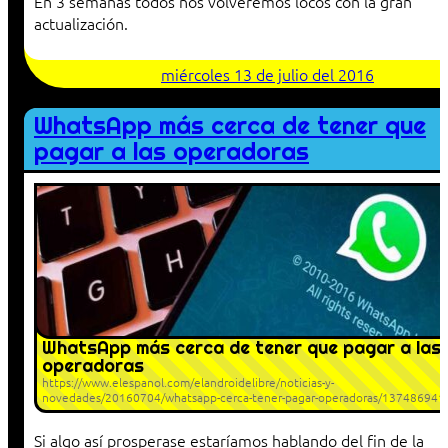
En 3 semanas todos nos volveremos locos con la gran
actualización.
miércoles 13 de julio del 2016
WhatsApp más cerca de tener que
pagar a las operadoras
WhatsApp más cerca de tener que pagar a las
operadoras
https://www.elespanol.com/elandroidelibre/noticias-y-
novedades/20160704/whatsapp-cerca-tener-pagar-operadoras/137486941
Si algo así prosperase estaríamos hablando del fin de la