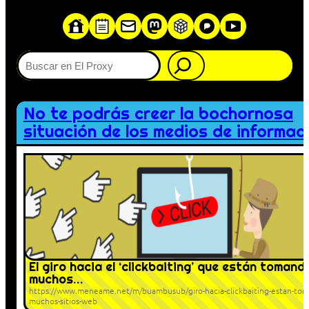
Buscar
No te podrás creer la bochornosa
situación de los medios de informac
El giro hacia el ‘clickbaiting’ que están tomand
muchos…
https://www.meneame.net/m/buambusub/giro-hacia-clickbaiting-estan-to
muchos-sitios-web