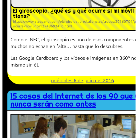
El giroscopio, ¿qué es y qué ocurre si mi móvil n
tiene?
https://www.elespanol.com/elandroidelibre/tutoriales/trucos/20160704/gir
ocurre-movil-no/137486934_0.html
Como el NFC, el giroscopio es uno de esos componentes 
muchos no echan en falta… hasta que lo descubres.
Las Google Cardboard y los vídeos e imágenes en 360º no 
mismo sin él.
miércoles 6 de julio del 2016
15 cosas del Internet de los 90 que 
nunca serán como antes