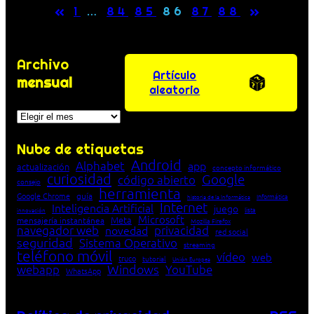
«
»
1
…
84
85
86
87
88
Archivo
Artículo
mensual
aleatorio
Archivos
Nube de etiquetas
Android
Alphabet
app
actualización
concepto informático
curiosidad
Google
código abierto
consejo
herramienta
Google Chrome
guía
Informática
historia de la Informática
Internet
Inteligencia Artificial
juego
lista
innovación
Microsoft
Meta
mensajería instantánea
Mozilla Firefox
navegador web
novedad
privacidad
red social
seguridad
Sistema Operativo
streaming
teléfono móvil
vídeo
web
truco
tutorial
Unión Europea
Windows
webapp
YouTube
WhatsApp