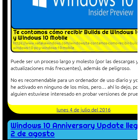
Te contamos cómo recibir Builds de Windows 1
y Windows 10 Mobile
https://www.xatakawindows.com/windows/te-contamos-como-recibir-builds
windows-10-pc-y-windows-10-mobile
Puede ser un proceso largo y molesto (por las descargas y
actualizaciones más frecuentes), además de peligroso.
No es recomendable para un ordenador de uso diario y yo 
he activado en ninguno de los míos, pero… ahí lo dejo, por
alguien estuviese interesado en probar versiones de prue
lunes 4 de julio del 2016
Windows 10 Anniversary Update llega
2 de agosto