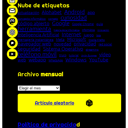
Nube de etiquetas
Android
Alphabet
app
actualización
curiosidad
concepto informático
consejo
Google
código abierto
Google Chrome
guía
herramienta
Informática
historia de la Informática
innovación
Internet
Inteligencia Artificial
juego
lista
Microsoft
Meta
mensajería instantánea
Mozilla Firefox
navegador web
novedad
privacidad
red social
seguridad
Sistema Operativo
streaming
teléfono móvil
vídeo
truco
tutorial
Unión Europea
Windows
webapp
YouTube
web
WhatsApp
Archivo
mensual
Archivos
Artículo aleatorio
Política de privacida
d