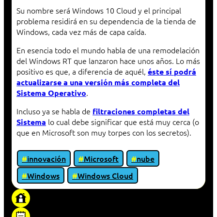
Su nombre será Windows 10 Cloud y el principal
problema residirá en su dependencia de la tienda de
Windows, cada vez más de capa caída.
En esencia todo el mundo habla de una remodelación
del Windows RT que lanzaron hace unos años. Lo más
positivo es que, a diferencia de aquél,
éste sí podrá
actualizarse a una versión más completa del
.
Sistema Operativo
Incluso ya se habla de
filtraciones completas del
lo cual debe significar que está muy cerca (o
Sistema
que en Microsoft son muy torpes con los secretos).
innovación
Microsoft
nube
Windows
Windows Cloud
«Proxy: sistema que actúa como intermediario
entre cliente y servidor en una red»