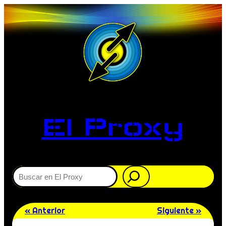
El Proxy
Buscar
« Anterior
Siguiente »