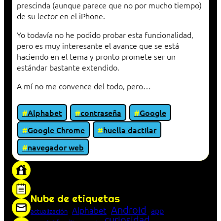
prescinda (aunque parece que no por mucho tiempo)
de su lector en el iPhone.
Yo todavía no he podido probar esta funcionalidad,
pero es muy interesante el avance que se está
haciendo en el tema y pronto promete ser un
estándar bastante extendido.
A mí no me convence del todo, pero…
Alphabet
contraseña
Google
Google Chrome
huella dactilar
navegador web
«Proxy: sistema que actúa como intermediario
entre cliente y servidor en una red»
Nube de etiquetas
Android
Alphabet
app
actualización
curiosidad