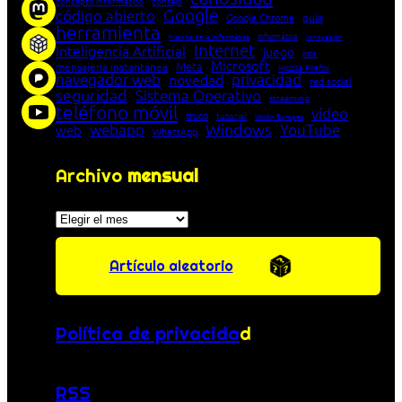
concepto informático
consejo
Google
código abierto
Google Chrome
guía
herramienta
Informática
historia de la Informática
innovación
Internet
Inteligencia Artificial
juego
lista
Microsoft
Meta
mensajería instantánea
Mozilla Firefox
navegador web
novedad
privacidad
red social
seguridad
Sistema Operativo
streaming
teléfono móvil
vídeo
truco
tutorial
Unión Europea
Windows
webapp
YouTube
web
WhatsApp
Archivo
mensual
Archivos
Artículo aleatorio
Política de privacida
d
RSS