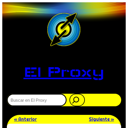
El Proxy
Buscar
« Anterior
Siguiente »