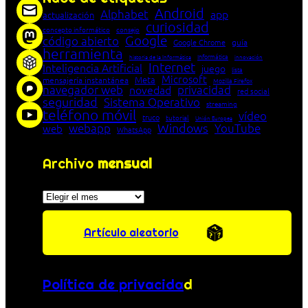
Android
Alphabet
app
actualización
curiosidad
concepto informático
consejo
Google
código abierto
Google Chrome
guía
herramienta
Informática
historia de la Informática
innovación
Internet
Inteligencia Artificial
juego
lista
Microsoft
Meta
mensajería instantánea
Mozilla Firefox
navegador web
novedad
privacidad
red social
seguridad
Sistema Operativo
streaming
teléfono móvil
vídeo
truco
tutorial
Unión Europea
Windows
webapp
YouTube
web
WhatsApp
Archivo
mensual
Archivos
Artículo aleatorio
Política de privacida
d