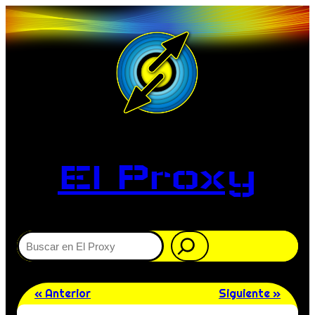
El Proxy
Buscar
« Anterior
Siguiente »