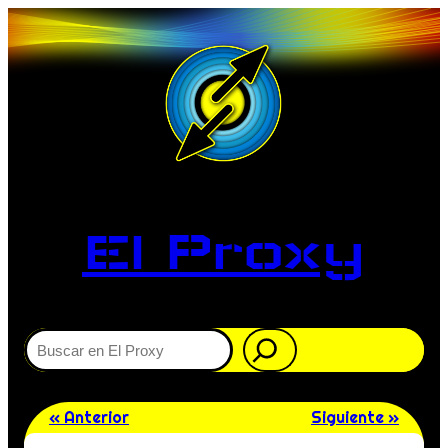
El Proxy
Buscar
« Anterior
Siguiente »