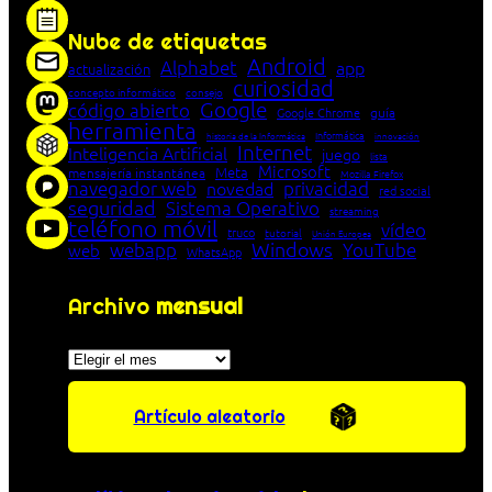
Nube de etiquetas
Android
Alphabet
app
actualización
curiosidad
concepto informático
consejo
Google
código abierto
Google Chrome
guía
herramienta
Informática
historia de la Informática
innovación
Internet
Inteligencia Artificial
juego
lista
Microsoft
Meta
mensajería instantánea
Mozilla Firefox
navegador web
novedad
privacidad
red social
seguridad
Sistema Operativo
streaming
teléfono móvil
vídeo
truco
tutorial
Unión Europea
Windows
webapp
YouTube
web
WhatsApp
Archivo
mensual
Archivos
Artículo aleatorio