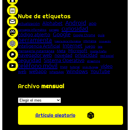
entre cliente y servidor en una red»
Nube de etiquetas
Android
Alphabet
app
actualización
curiosidad
concepto informático
consejo
Google
código abierto
Google Chrome
guía
herramienta
Informática
historia de la Informática
innovación
Internet
Inteligencia Artificial
juego
lista
Microsoft
Meta
mensajería instantánea
Mozilla Firefox
navegador web
novedad
privacidad
red social
seguridad
Sistema Operativo
streaming
teléfono móvil
vídeo
truco
tutorial
Unión Europea
Windows
webapp
YouTube
web
WhatsApp
Archivo
mensual
Archivos
Artículo aleatorio