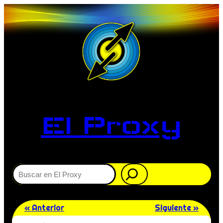
El Proxy
Buscar
« Anterior
Siguiente »