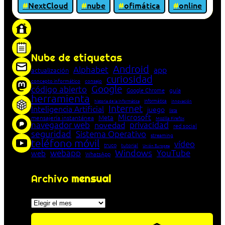
NextCloud
nube
ofimática
online
«Proxy: sistema que actúa como intermediario
entre cliente y servidor en una red»
Nube de etiquetas
Android
Alphabet
app
actualización
curiosidad
concepto informático
consejo
Google
código abierto
Google Chrome
guía
herramienta
Informática
historia de la Informática
innovación
Internet
Inteligencia Artificial
juego
lista
Microsoft
Meta
mensajería instantánea
Mozilla Firefox
navegador web
novedad
privacidad
red social
seguridad
Sistema Operativo
streaming
teléfono móvil
vídeo
truco
tutorial
Unión Europea
Windows
webapp
YouTube
web
WhatsApp
Archivo
mensual
Archivos