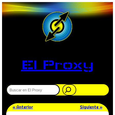
El Proxy
Buscar
« Anterior
Siguiente »