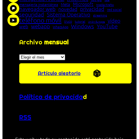
Microsoft
Meta
mensajería instantánea
Mozilla Firefox
navegador web
novedad
privacidad
red social
seguridad
Sistema Operativo
streaming
teléfono móvil
vídeo
truco
tutorial
Unión Europea
Windows
webapp
YouTube
web
WhatsApp
Archivo
mensual
Archivos
Artículo aleatorio
Política de privacida
d
RSS