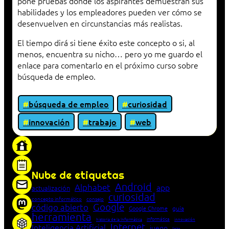
pone pruebas donde los aspirantes demuestran sus
habilidades y los empleadores pueden ver cómo se
desenvuelven en circunstancias más realistas.
El tiempo dirá si tiene éxito este concepto o si, al
menos, encuentra su nicho… pero yo me guardo el
enlace para comentarlo en el próximo curso sobre
búsqueda de empleo.
búsqueda de empleo
curiosidad
innovación
trabajo
web
«Proxy: sistema que actúa como intermediario
entre cliente y servidor en una red»
Nube de etiquetas
Android
Alphabet
app
actualización
curiosidad
concepto informático
consejo
Google
código abierto
Google Chrome
guía
herramienta
Informática
historia de la Informática
innovación
Internet
Inteligencia Artificial
juego
lista