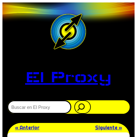
El Proxy
Buscar
« Anterior
Siguiente »