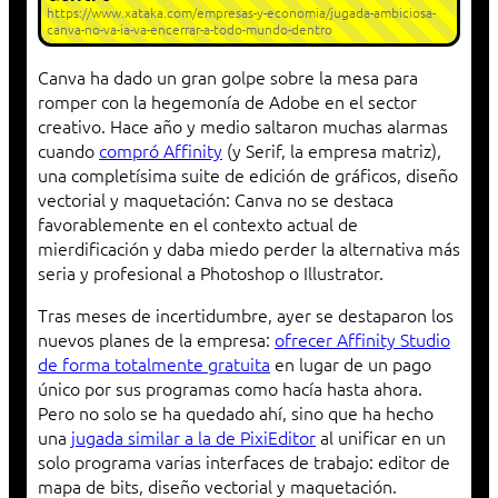
https://www.xataka.com/empresas-y-economia/jugada-ambiciosa-
canva-no-va-ia-va-encerrar-a-todo-mundo-dentro
Canva ha dado un gran golpe sobre la mesa para
romper con la hegemonía de Adobe en el sector
creativo. Hace año y medio saltaron muchas alarmas
cuando
compró Affinity
(y Serif, la empresa matriz),
una completísima suite de edición de gráficos, diseño
vectorial y maquetación: Canva no se destaca
favorablemente en el contexto actual de
mierdificación y daba miedo perder la alternativa más
seria y profesional a Photoshop o Illustrator.
Tras meses de incertidumbre, ayer se destaparon los
nuevos planes de la empresa:
ofrecer Affinity Studio
de forma totalmente gratuita
en lugar de un pago
único por sus programas como hacía hasta ahora.
Pero no solo se ha quedado ahí, sino que ha hecho
una
jugada similar a la de PixiEditor
al unificar en un
solo programa varias interfaces de trabajo: editor de
mapa de bits, diseño vectorial y maquetación.