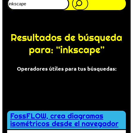
Resultados de búsqueda
para: “inkscape”
Operadores útiles para tus búsquedas:
Comillas para buscar una expresión exacta:
«El Proxy»
Guión para evitar búsquedas donde aparezca la palabra a la que se
adhiere:
fediverso -twitter
FossFLOW, crea diagramas
isométricos desde el navegador