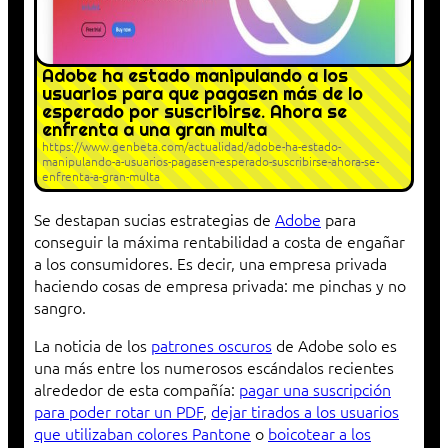
Adobe ha estado manipulando a los
usuarios para que pagasen más de lo
esperado por suscribirse. Ahora se
enfrenta a una gran multa
https://www.genbeta.com/actualidad/adobe-ha-estado-
manipulando-a-usuarios-pagasen-esperado-suscribirse-ahora-se-
enfrenta-a-gran-multa
Se destapan sucias estrategias de
Adobe
para
conseguir la máxima rentabilidad a costa de engañar
a los consumidores. Es decir, una empresa privada
haciendo cosas de empresa privada: me pinchas y no
sangro.
La noticia de los
patrones oscuros
de Adobe solo es
una más entre los numerosos escándalos recientes
alrededor de esta compañía:
pagar una suscripción
para poder rotar un PDF
,
dejar tirados a los usuarios
que utilizaban colores Pantone
o
boicotear a los