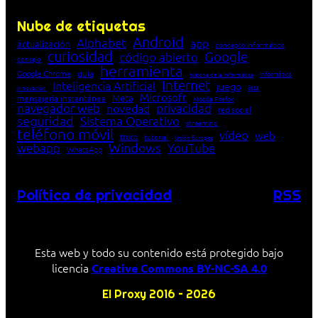
Nube de etiquetas
Android
Alphabet
app
actualización
concepto informático
curiosidad
Google
código abierto
consejo
herramienta
Google Chrome
guía
Informática
historia de la Informática
Internet
Inteligencia Artificial
juego
lista
innovación
Microsoft
Meta
mensajería instantánea
Mozilla Firefox
navegador web
novedad
privacidad
red social
seguridad
Sistema Operativo
streaming
teléfono móvil
vídeo
web
truco
tutorial
Unión Europea
Windows
webapp
YouTube
WhatsApp
Política de privacidad
RSS
Esta web y todo su contenido está protegido bajo
licencia
Creative Commons BY-NC-SA 4.0
El Proxy 2016 – 2026