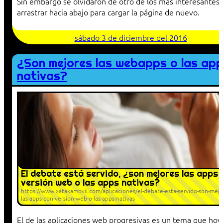
Sin embargo se olvidaron de otro de los más interesantes, 
arrastrar hacia abajo para cargar la página de nuevo.
sábado 3 de diciembre del 2016
¿Son mejores las webapps o las ap
nativas?
El debate está servido, ¿son mejores las apps 
versión web o las apps nativas?
https://www.xatakamovil.com/aplicaciones/el-debate-esta-servido-son-mejo
las-apps-con-version-web-o-las-apps-nativas
El de las aplicaciones web progresivas es un tema que hoy