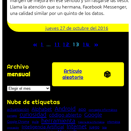
margen de mejora en ese sentido y sin rasgarse las vestid
Llama la atención que su hermana, Facebook Messenger, o
una calidad similar por un quinto de los datos.
jueves 27 de octubre del 2016
«
»
1
…
11
12
13
14
Archivo
Artículo
mensual
aleatorio
Archivos
Nube de etiquetas
Android
Alphabet
app
actualización
concepto informático
curiosidad
Google
código abierto
consejo
herramienta
Google Chrome
guía
Informática
historia de la Informática
Internet
Inteligencia Artificial
juego
lista
innovación