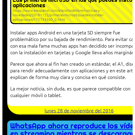
aplicaciones
https://www.elespanol.com/elandroidelibre/noticias-y-
novedades/20161122/primeras-microsd-puedes-instalar-
aplicaciones/172733500_0.html
Instalar apps Android en una tarjeta SD siempre fue
problemático por su bajada de rendimiento. Para evitar ca
con esa mala fama muchas apps han decidido ser incompat
con la instalación en tarjetas y Google lleva años marginán
Parece que ahora al fin han creado un estándar, el A1, dis
para rendir adecuadamente con aplicaciones y en este artí
explican de forma muy clara y concisa en qué consiste.
La mejor noticia, sin duda, es que parece compatible con
cualquier móvil o tablet.
lunes 28 de noviembre del 2016
WhatsApp ahora reproduce los víde
en streaming mientras se descarga