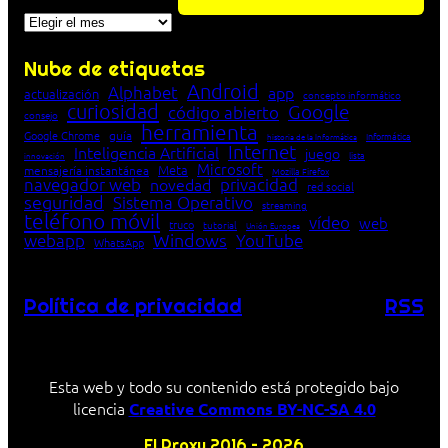
Archivos
Nube de etiquetas
Android
Alphabet
app
actualización
concepto informático
curiosidad
Google
código abierto
consejo
herramienta
Google Chrome
guía
Informática
historia de la Informática
Internet
Inteligencia Artificial
juego
lista
innovación
Microsoft
Meta
mensajería instantánea
Mozilla Firefox
navegador web
novedad
privacidad
red social
seguridad
Sistema Operativo
streaming
teléfono móvil
vídeo
web
truco
tutorial
Unión Europea
Windows
webapp
YouTube
WhatsApp
Política de privacidad
RSS
Esta web y todo su contenido está protegido bajo
licencia
Creative Commons BY-NC-SA 4.0
El Proxy 2016 – 2026