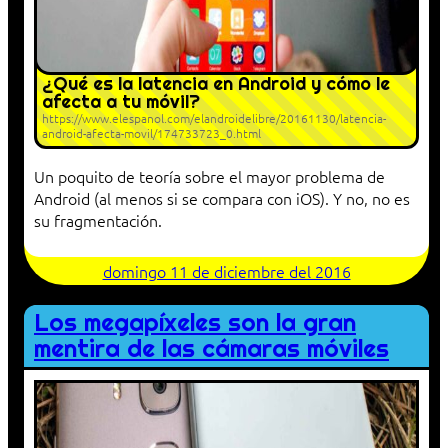
¿Qué es la latencia en Android y cómo le
afecta a tu móvil?
https://www.elespanol.com/elandroidelibre/20161130/latencia-
android-afecta-movil/174733723_0.html
Un poquito de teoría sobre el mayor problema de
Android (al menos si se compara con iOS). Y no, no es
su fragmentación.
domingo 11 de diciembre del 2016
Los megapíxeles son la gran
mentira de las cámaras móviles