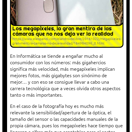
Los megapíxeles, la gran mentira de las
cámaras que no nos deja ver la realidad
https://www.elespanol.com/elandroidelibre/20161022/megapixeles-
gran-mentira-camaras-no-deja-realidad/164984096_0.html
En Informática se tiende a engañar mucho al
consumidor con los números: más gigahercios
significa más velocidad, más megapíxeles implican
mejores fotos, más gigabytes son sinónimo de
mejor… y con eso se consigue llevar a cabo una
carrera tecnológica que a veces olvida otros aspectos
tanto o más importantes.
En el caso de la fotografía hoy es mucho más
relevante la sensibilidad/apertura de la óptica, el
tamaño del sensor o las capacidades manuales de la
propia cámara, pues los megapíxeles hace tiempo que
llegaron a cifras más que aceptables para el sector