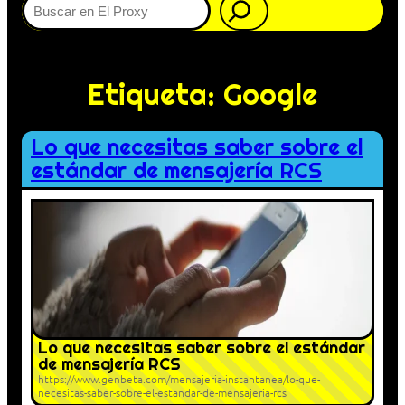
Etiqueta:
Google
Lo que necesitas saber sobre el
estándar de mensajería RCS
Lo que necesitas saber sobre el estándar
de mensajería RCS
https://www.genbeta.com/mensajeria-instantanea/lo-que-
necesitas-saber-sobre-el-estandar-de-mensajeria-rcs