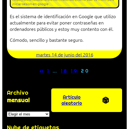
iniciar-sesion-en-google
Es el sistema de identificación en Google que utilizo
actualmente para evitar poner contraseñas en
ordenadores públicos y estoy muy contento con él.
Cómodo, sencillo y bastante seguro.
martes 14 de junio del 2016
«
1
…
18
19
20
Archivo
Artículo
mensual
aleatorio
Archivos
Nube de etiquetas