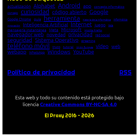
Android
Alphabet
app
actualización
concepto informático
curiosidad
Google
código abierto
consejo
herramienta
Google Chrome
guía
Informática
historia de la Informática
Internet
Inteligencia Artificial
juego
lista
innovación
Microsoft
Meta
mensajería instantánea
Mozilla Firefox
navegador web
novedad
privacidad
red social
seguridad
Sistema Operativo
streaming
teléfono móvil
vídeo
web
truco
tutorial
Unión Europea
Windows
webapp
YouTube
WhatsApp
Política de privacidad
RSS
Esta web y todo su contenido está protegido bajo
licencia
Creative Commons BY-NC-SA 4.0
El Proxy 2016 – 2026