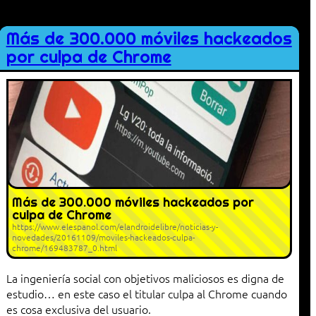
Más de 300.000 móviles hackeados
por culpa de Chrome
Más de 300.000 móviles hackeados por
culpa de Chrome
https://www.elespanol.com/elandroidelibre/noticias-y-
novedades/20161109/moviles-hackeados-culpa-
chrome/169483787_0.html
La ingeniería social con objetivos maliciosos es digna de
estudio… en este caso el titular culpa al Chrome cuando
es cosa exclusiva del usuario.