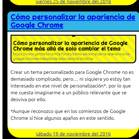
viernes 25 de noviembre del 2016
Cómo personalizar la apariencia de
Google Chrome
Cómo personalizar la apariencia de Google
Chrome más allá de solo cambiar el tema
https://www.genbeta.com/a-fondo/como-personalizar-la-apariencia-de-
google-chrome-mas-alla-de-solo-cambiar-el-tema
Crear un tema personalizado para Google Chrome no es
demasiado complicado, pero… ni siquiera yo estoy tan
interesado en ese nivel de personalización*, por lo que
me cuesta imaginarme a un público relevante que se
desviva por ello.
*Aunque reconozco que en los comienzos de Google
Chrome sí hice algunos apaños en este sentido.
sábado 19 de noviembre del 2016