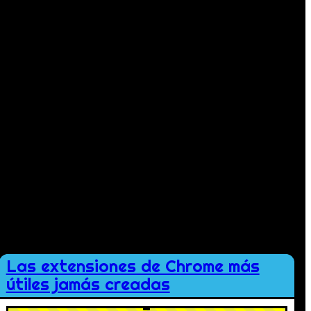
Las extensiones de Chrome más
útiles jamás creadas