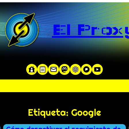
El Prox
te y servidor en una red»
Etiqueta:
Google