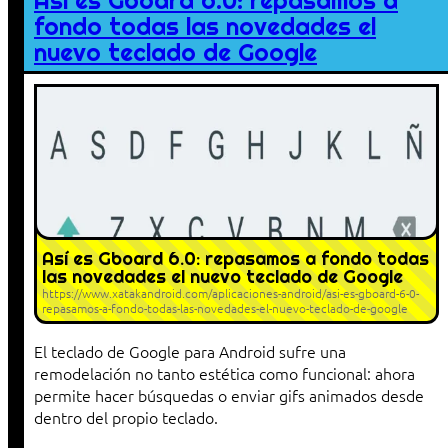
Así es Gboard 6.0: repasamos a
fondo todas las novedades el
nuevo teclado de Google
Así es Gboard 6.0: repasamos a fondo todas
las novedades el nuevo teclado de Google
https://www.xatakandroid.com/aplicaciones-android/asi-es-gboard-6-0-
repasamos-a-fondo-todas-las-novedades-el-nuevo-teclado-de-google
El teclado de Google para Android sufre una
remodelación no tanto estética como funcional: ahora
permite hacer búsquedas o enviar gifs animados desde
dentro del propio teclado.