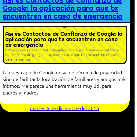
Así es Contactos de Confianza de
Google: la aplicación para que te
encuentren en caso de emergencia
Así es Contactos de Confianza de Google: la
aplicación para que te encuentren en caso
de emergencia
https://www.xatakandroid.com/aplicaciones-android/asi-es-contactos-
de-confianza-de-google-la-aplicacion-para-que-te-encuentren-en-caso-
de-emergencia
La nueva app de Google no va de pérdida de privacidad
sino de facilitar la localización de familiares y amigos más
íntimos. Me parece una herramienta muy útil para
padres y madres.
martes 6 de diciembre del 2016