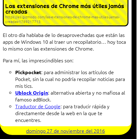
Las extensiones de Chrome más útiles jamás
creadas
https://es.gizmodo.com/las-extensiones-de-chrome-mas-utiles-jamas-
creadas-1789217713
El otro día hablaba de lo desaprovechadas que están las
apps de Windows 10 al traer un recopilatorio… hoy toca
lo mismo con las extensiones de Chrome.
Para mí, las imprescindibles son:
: para administrar los artículos de
Pickpocket
Pocket, sin la cual no podría recopilar noticias para
mis tics.
: alternativa abierta y no mafiosa al
Ublock Origin
famoso adBlock.
Traductor de Google
: para traducir rápida y
directamente desde la web en la que te
encuentres.
domingo 27 de noviembre del 2016