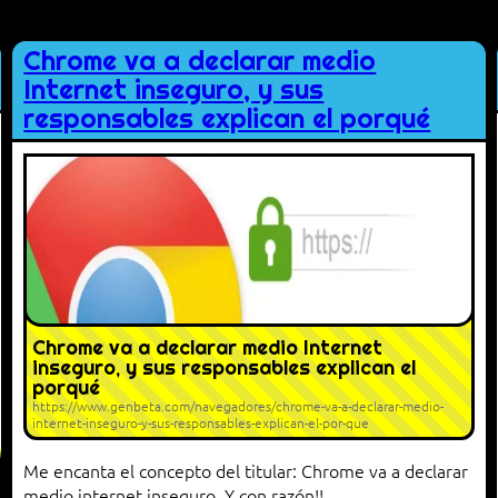
Chrome va a declarar medio
Internet inseguro, y sus
responsables explican el porqué
Chrome va a declarar medio Internet
inseguro, y sus responsables explican el
porqué
https://www.genbeta.com/navegadores/chrome-va-a-declarar-medio-
internet-inseguro-y-sus-responsables-explican-el-por-que
Me encanta el concepto del titular: Chrome va a declarar
medio internet inseguro. Y con razón!!