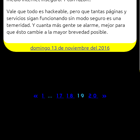
Vale que todo es hackeable, pero que tantas páginas y
servicios sigan funcionando sin modo seguro es una
temeridad. Y cuanta más gente se alarme, mejor para
que ésto cambie a la mayor brevedad posible.
domingo 13 de noviembre del 2016
«
»
1
…
17
18
19
20