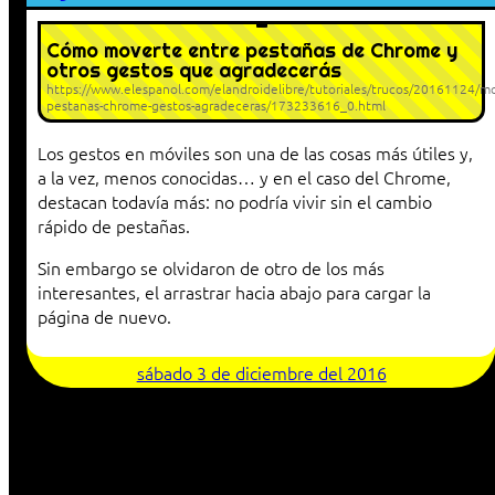
Cómo moverte entre pestañas de Chrome y
otros gestos que agradecerás
https://www.elespanol.com/elandroidelibre/tutoriales/trucos/20161124/m
pestanas-chrome-gestos-agradeceras/173233616_0.html
Los gestos en móviles son una de las cosas más útiles y,
a la vez, menos conocidas… y en el caso del Chrome,
destacan todavía más: no podría vivir sin el cambio
rápido de pestañas.
Sin embargo se olvidaron de otro de los más
interesantes, el arrastrar hacia abajo para cargar la
página de nuevo.
sábado 3 de diciembre del 2016