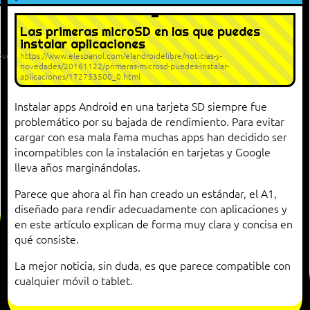
Las primeras microSD en las que puedes
instalar aplicaciones
overte-
https://www.elespanol.com/elandroidelibre/noticias-y-
novedades/20161122/primeras-microsd-puedes-instalar-
aplicaciones/172733500_0.html
Instalar apps Android en una tarjeta SD siempre fue
problemático por su bajada de rendimiento. Para evitar
cargar con esa mala fama muchas apps han decidido ser
incompatibles con la instalación en tarjetas y Google
lleva años marginándolas.
Parece que ahora al fin han creado un estándar, el A1,
diseñado para rendir adecuadamente con aplicaciones y
en este artículo explican de forma muy clara y concisa en
qué consiste.
La mejor noticia, sin duda, es que parece compatible con
cualquier móvil o tablet.