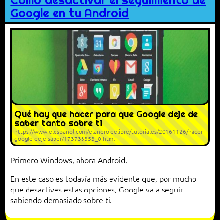
Cómo desactivar el seguimiento de
Google en tu Android
Qué hay que hacer para que Google deje de
saber tanto sobre ti
https://www.elespanol.com/elandroidelibre/tutoriales/20161126/hacer-
google-deje-saber/173733353_0.html
Primero Windows, ahora Android.
En este caso es todavía más evidente que, por mucho
que desactives estas opciones, Google va a seguir
sabiendo demasiado sobre ti.