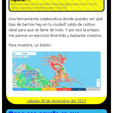
https://computerhoy.com/life/mapa-google-maps-te-dice-como-
barrio-vives-pijo-humilde-hipster-1305254
Una herramienta colaborativa donde puedes ver qué
tipo de barrios hay en tu ciudad? caldo de cultivo
ideal para que se llene de trols. Y por eso la enlazo,
me parece un ejercicio divertido y bastante creativo.
Para muestra, un botón:
sábado 30 de diciembre del 2023