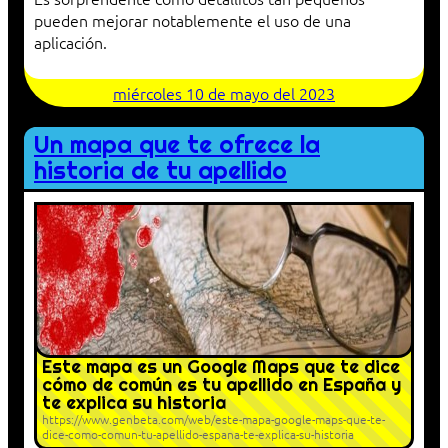
pueden mejorar notablemente el uso de una
aplicación.
miércoles 10 de mayo del 2023
Un mapa que te ofrece la
historia de tu apellido
Este mapa es un Google Maps que te dice
cómo de común es tu apellido en España y
te explica su historia
https://www.genbeta.com/web/este-mapa-google-maps-que-te-
dice-como-comun-tu-apellido-espana-te-explica-su-historia