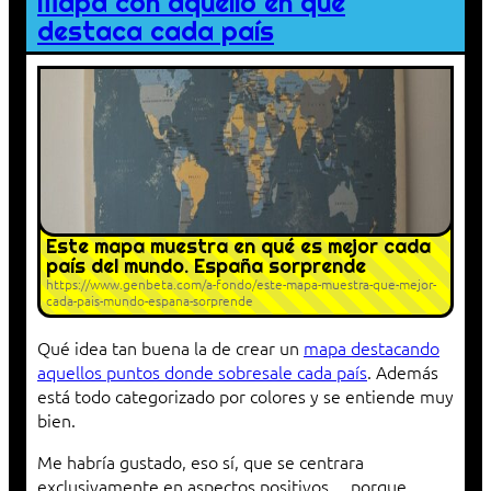
Mapa con aquello en que
destaca cada país
Este mapa muestra en qué es mejor cada
país del mundo. España sorprende
https://www.genbeta.com/a-fondo/este-mapa-muestra-que-mejor-
cada-pais-mundo-espana-sorprende
Qué idea tan buena la de crear un
mapa destacando
aquellos puntos donde sobresale cada país
. Además
está todo categorizado por colores y se entiende muy
bien.
Me habría gustado, eso sí, que se centrara
exclusivamente en aspectos positivos… porque