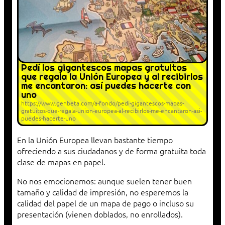
Pedí los gigantescos mapas gratuitos
que regala la Unión Europea y al recibirlos
me encantaron: así puedes hacerte con
uno
https://www.genbeta.com/a-fondo/pedi-gigantescos-mapas-
gratuitos-que-regala-union-europea-al-recibirlos-me-encantaron-asi-
puedes-hacerte-uno
En la Unión Europea llevan bastante tiempo
ofreciendo a sus ciudadanos y de forma gratuita toda
clase de mapas en papel.
No nos emocionemos: aunque suelen tener buen
tamaño y calidad de impresión, no esperemos la
calidad del papel de un mapa de pago o incluso su
presentación (vienen doblados, no enrollados).