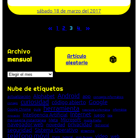
sábado 18 de marzo del 2017
«
»
1
2
3
4
Archivo
Artículo
mensual
aleatorio
Archivos
Nube de etiquetas
Android
Alphabet
app
actualización
concepto informático
curiosidad
Google
código abierto
consejo
herramienta
Google Chrome
guía
Informática
historia de la Informática
Internet
Inteligencia Artificial
juego
lista
innovación
Microsoft
Meta
mensajería instantánea
Mozilla Firefox
navegador web
novedad
privacidad
red social
seguridad
Sistema Operativo
streaming
teléfono móvil
vídeo
web
truco
tutorial
Unión Europea