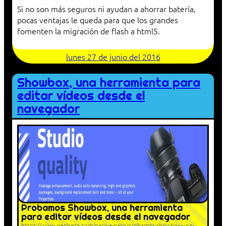
Si no son más seguros ni ayudan a ahorrar batería,
pocas ventajas le queda para que los grandes
fomenten la migración de flash a html5.
lunes 27 de junio del 2016
Showbox, una herramienta para
editar vídeos desde el
navegador
Probamos Showbox, una herramienta
para editar vídeos desde el navegador
https://www.genbeta.com/paso-a-paso/probamos-showbox-una-