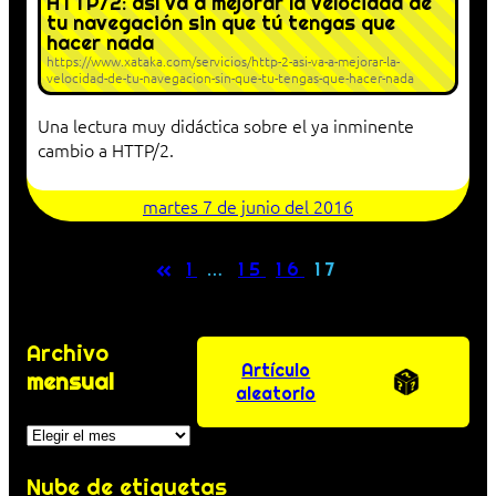
HTTP/2: así va a mejorar la velocidad de
tu navegación sin que tú tengas que
hacer nada
https://www.xataka.com/servicios/http-2-asi-va-a-mejorar-la-
velocidad-de-tu-navegacion-sin-que-tu-tengas-que-hacer-nada
Una lectura muy didáctica sobre el ya inminente
cambio a HTTP/2.
martes 7 de junio del 2016
«
1
…
15
16
17
Archivo
Artículo
mensual
aleatorio
Archivos
Nube de etiquetas