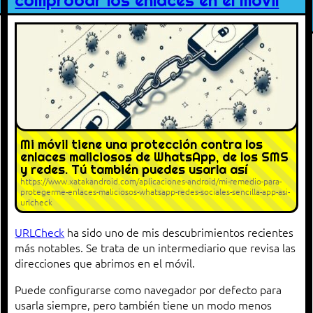
comprobar los enlaces en el móvil
Mi móvil tiene una protección contra los
enlaces maliciosos de WhatsApp, de los SMS
y redes. Tú también puedes usarla así
https://www.xatakandroid.com/aplicaciones-android/mi-remedio-para-
protegerme-enlaces-maliciosos-whatsapp-redes-sociales-sencilla-app-asi-
urlcheck
URLCheck
ha sido uno de mis descubrimientos recientes
más notables. Se trata de un intermediario que revisa las
direcciones que abrimos en el móvil.
Puede configurarse como navegador por defecto para
usarla siempre, pero también tiene un modo menos