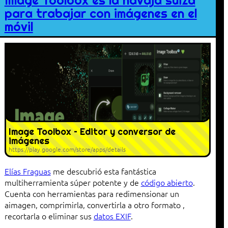
Image Toolbox es la navaja suiza
para trabajar con imágenes en el
móvil
Image Toolbox – Editor y conversor de
imágenes
https://play.google.com/store/apps/details
Elías Fraguas
me descubrió esta fantástica
multiherramienta súper potente y de
código abierto
.
Cuenta con herramientas para redimensionar un
aimagen, comprimirla, convertirla a otro formato ,
recortarla o eliminar sus
datos EXIF
.