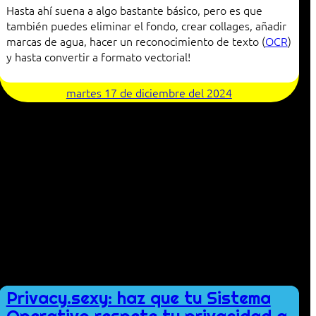
Hasta ahí suena a algo bastante básico, pero es que
también puedes eliminar el fondo, crear collages, añadir
marcas de agua, hacer un reconocimiento de texto (
OCR
)
y hasta convertir a formato vectorial!
martes 17 de diciembre del 2024
Privacy.sexy: haz que tu Sistema