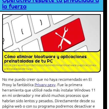
Operativo respete tu privacidad a
la fuerza
Cómo eliminar bloatware y aplicaciones
preinstaladas de tu PC
https://es.wired.com/articulos/como-eliminar-bloatware-y-aplicaciones-
preinstaladas-de-tu-pc
No me puedo creer que no haya recomendado en El
Proxy la fantástica
Privacy.sexy
. Fue la primera
herramienta que utilicé nada más instalar Windows 11
en mi ordenador y me alivió muchos procesos que
habrían sido lentos y pesados. Directamente desde su
página web o con su programa podremos desactivar e