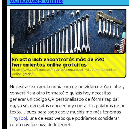
utilidades online
En esta web encontrarás más de 220
herramientas online gratuitas
https://www.softzone.es/noticias/programas/tinytool-herramientas-
online-gratis/
Necesitas extraer la miniatura de un vídeo de YouTube y
convertirla a otro formato? o quizás hoy necesitas
generar un código QR personalizado de fórma rápida?
no, ya sé, necesitas reordenar y contar las palabras de un
texto… pues para todo eso y muchísimo más tenemos
TinyTool
, una de esas webs que podríamos considerar
como navaja suiza de Internet.