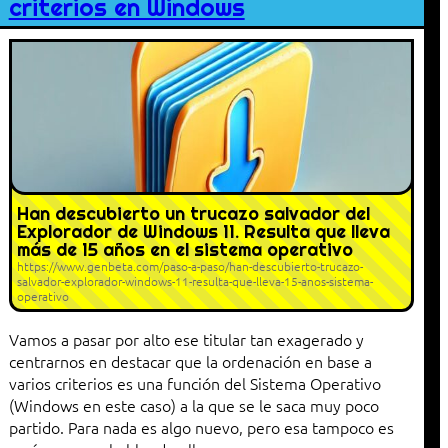
criterios en Windows
Han descubierto un trucazo salvador del
Explorador de Windows 11. Resulta que lleva
más de 15 años en el sistema operativo
https://www.genbeta.com/paso-a-paso/han-descubierto-trucazo-
salvador-explorador-windows-11-resulta-que-lleva-15-anos-sistema-
operativo
Vamos a pasar por alto ese titular tan exagerado y
centrarnos en destacar que la ordenación en base a
varios criterios es una función del Sistema Operativo
(Windows en este caso) a la que se le saca muy poco
partido. Para nada es algo nuevo, pero esa tampoco es