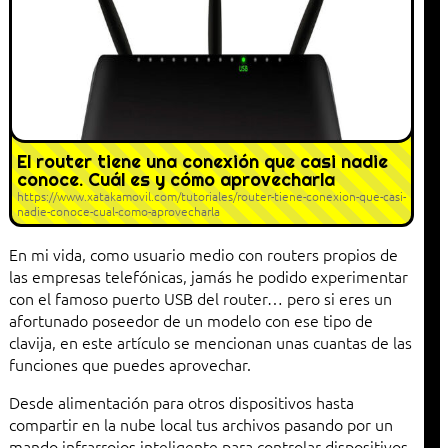
El router tiene una conexión que casi nadie
conoce. Cuál es y cómo aprovecharla
https://www.xatakamovil.com/tutoriales/router-tiene-conexion-que-casi-
nadie-conoce-cual-como-aprovecharla
En mi vida, como usuario medio con routers propios de
las empresas telefónicas, jamás he podido experimentar
con el famoso puerto USB del router… pero si eres un
afortunado poseedor de un modelo con ese tipo de
clavija, en este artículo se mencionan unas cuantas de las
funciones que puedes aprovechar.
Desde alimentación para otros dispositivos hasta
compartir en la nube local tus archivos pasando por un
mando infrarrojos inteligente para controlar dispositivos