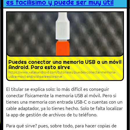
es facilísimo y puede ser muy útil
Puedes conectar una memoria USB a un móvil
Android. Para esto sirve
https://www.xatakandroid.com/tutoriales/puedes-conectar-memoria-
usb-a-movil-android-para-esto-sirve
El titular se explica solo: lo más difícil es conseguir
conectar físicamente la memoria USB al móvil. Pero si
tienes una memoria con entrada USB-C o cuentas con un
cable adaptador, ya lo tienes hecho. Solo te falta localizar
la app de gestión de archivos de tu teléfono.
Para qué sirve? pues, sobre todo, para hacer copias de