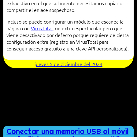
exhaustivo en el que solamente necesitamos copiar o
compartir el enlace sospechoso.
Incluso se puede configurar un módulo que escanea la
página con
VirusTotal
, un extra espectacular pero que
viene desactivado por defecto porque requiere de cierta
configuración extra (registro en VirusTotal para
conseguir acceso gratuito a una clave API personalizada).
jueves 5 de diciembre del 2024
Conectar una memoria USB al móvil