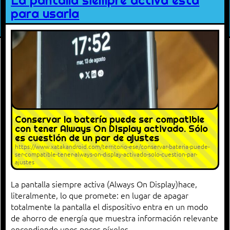
La pantalla siempre activa está
para usarla
Conservar la batería puede ser compatible
con tener Always On Display activado. Sólo
es cuestión de un par de ajustes
https://www.xatakandroid.com/territorio-ese/conservar-bateria-puede-
ser-compatible-tener-always-on-display-activado-solo-cuestion-par-
ajustes
La pantalla siempre activa (Always On Display)hace,
literalmente, lo que promete: en lugar de apagar
totalmente la pantalla el dispositivo entra en un modo
de ahorro de energía que muestra información relevante
encendiendo unos pocos píxeles.