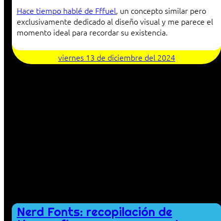
Hace tiempo hablé de Fffuel
, un concepto similar pero
exclusivamente dedicado al diseño visual y me parece el
momento ideal para recordar su existencia.
viernes 13 de diciembre del 2024
Nerd Fonts: recopilación de