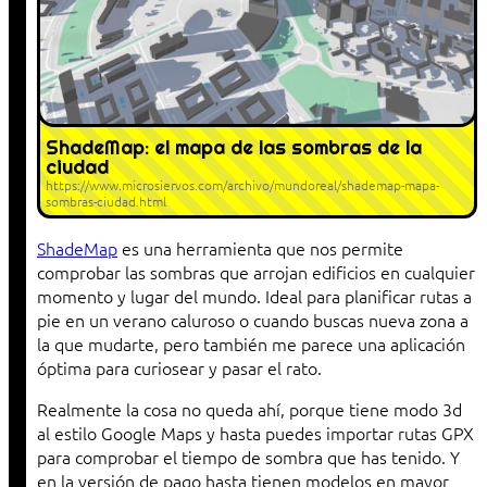
ShadeMap: el mapa de las sombras de la
ciudad
https://www.microsiervos.com/archivo/mundoreal/shademap-mapa-
sombras-ciudad.html
ShadeMap
es una herramienta que nos permite
comprobar las sombras que arrojan edificios en cualquier
momento y lugar del mundo. Ideal para planificar rutas a
pie en un verano caluroso o cuando buscas nueva zona a
la que mudarte, pero también me parece una aplicación
óptima para curiosear y pasar el rato.
Realmente la cosa no queda ahí, porque tiene modo 3d
al estilo Google Maps y hasta puedes importar rutas GPX
para comprobar el tiempo de sombra que has tenido. Y
en la versión de pago hasta tienen modelos en mayor