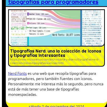
tipografías para programadores
Tipografías Nerd: una la colección de iconos
y tipografías interesantes
https://www.microsiervos.com/archivo/arte-y-diseno/tipografias-nerd-
coleccion-iconos-tipografias-iconicas.html
Nerd Fonts
es una web que recopila tipografías para
programadores, pero también fuentes con iconos.
Personalmente me interesa más lo segundo, pero nunca
está de más tener una base de tipografías
monoespaciadas.
sábado 2 de noviembre del 2024