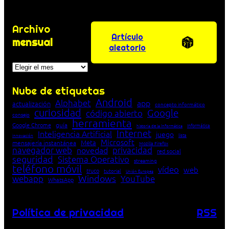
Archivo
Artículo
mensual
aleatorio
Archivos
Nube de etiquetas
Android
Alphabet
app
actualización
concepto informático
curiosidad
Google
código abierto
consejo
herramienta
Google Chrome
guía
Informática
historia de la Informática
Internet
Inteligencia Artificial
juego
lista
innovación
Microsoft
Meta
mensajería instantánea
Mozilla Firefox
navegador web
novedad
privacidad
red social
seguridad
Sistema Operativo
streaming
teléfono móvil
vídeo
web
truco
tutorial
Unión Europea
Windows
webapp
YouTube
WhatsApp
Política de privacidad
RSS