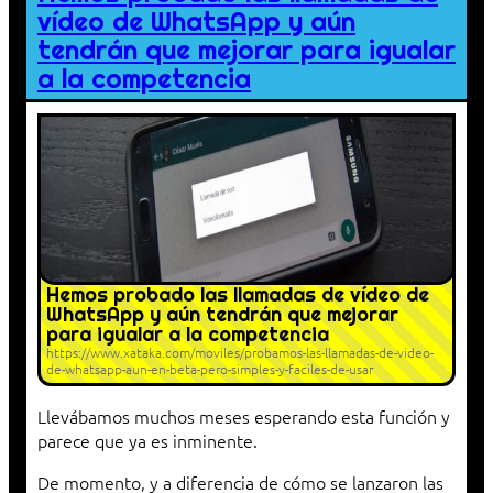
vídeo de WhatsApp y aún
tendrán que mejorar para igualar
a la competencia
Hemos probado las llamadas de vídeo de
WhatsApp y aún tendrán que mejorar
para igualar a la competencia
https://www.xataka.com/moviles/probamos-las-llamadas-de-video-
de-whatsapp-aun-en-beta-pero-simples-y-faciles-de-usar
Llevábamos muchos meses esperando esta función y
parece que ya es inminente.
De momento, y a diferencia de cómo se lanzaron las