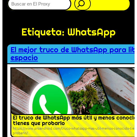
Etiqueta:
WhatsApp
El mejor truco de WhatsApp para lib
espacio
El truco de WhatsApp más útil y menos conocid
tienes que probarlo
https://www.proandroid.com/truco-whatsapp-mas-util-menos-conocido-tien
probarlo/