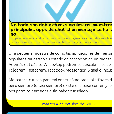
No todo son doble checks azules: así muestran
principales apps de chat si un mensaje se ha le
no
https://www.xatakandroid.com/comunicacion-y-mensajeria/no-todo-doble-c
azules-asi-muestran-principales-apps-chat-mensaje-se-ha-leido-no
Una pequeña muestra de cómo las aplicaciones de mensaj
populares muestran su estado de recepción de un mensaje
Además del clásico WhatsApp podremos descubrir los de
Telegram, Instagram, Facebook Messenger, Signal e incluso
Me parece curioso para entender cómo cada interfaz es di
pero siempre (o casi siempre) existe una base común y lóg
nos permite entenderla sin haber estudiado.
martes 4 de octubre del 2022