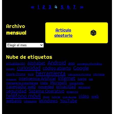
«
»
1
2
3
4
5
6
7
Archivo
Artículo
mensual
aleatorio
Archivos
Nube de etiquetas
Android
Alphabet
app
actualización
concepto informático
curiosidad
Google
código abierto
consejo
herramienta
Google Chrome
guía
Informática
historia de la Informática
Internet
Inteligencia Artificial
juego
lista
innovación
Microsoft
Meta
mensajería instantánea
Mozilla Firefox
navegador web
novedad
privacidad
red social
seguridad
Sistema Operativo
streaming
teléfono móvil
vídeo
web
truco
tutorial
Unión Europea
Windows
webapp
YouTube
WhatsApp