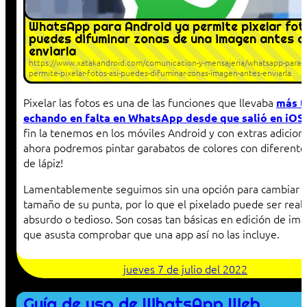
WhatsApp para Android ya permite pixelar foto
puedes difuminar zonas de una imagen antes d
enviarla
https://www.xatakandroid.com/comunicacion-y-mensajeria/whatsapp-para-a
permite-pixelar-fotos-asi-puedes-difuminar-zonas-imagen-antes-enviarla
Pixelar las fotos es una de las funciones que llevaba
más t
echando en falta en WhatsApp desde que salió en iOS
fin la tenemos en los móviles Android y con extras adiciona
ahora podremos pintar garabatos de colores con diferente
de lápiz!
Lamentablemente seguimos sin una opción para cambiar e
tamaño de su punta, por lo que el pixelado puede ser rea
absurdo o tedioso. Son cosas tan básicas en edición de im
que asusta comprobar que una app así no las incluye.
jueves 7 de julio del 2022
Guía de uso de WhatsApp Web