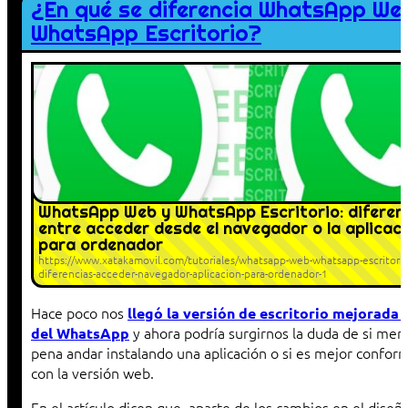
¿En qué se diferencia WhatsApp We
WhatsApp Escritorio?
WhatsApp Web y WhatsApp Escritorio: diferen
entre acceder desde el navegador o la aplicac
para ordenador
https://www.xatakamovil.com/tutoriales/whatsapp-web-whatsapp-escritorio
diferencias-acceder-navegador-aplicacion-para-ordenador-1
Hace poco nos
llegó la versión de escritorio mejorada 
y ahora podría surgirnos la duda de si mere
del WhatsApp
pena andar instalando una aplicación o si es mejor confor
con la versión web.
En el artículo dicen que, aparte de los cambios en el diseño