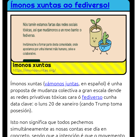
Ímonos xuntas ao fediverso!
Ímonos xuntas
https://imonosxuntas.org/
Ímonos xuntas (
vámonos juntas
, en español) é unha
proposta de mudanza colectiva a gran escala dende
as redes privativas tóxicas cara ó
fediverso
cunha
data clave: o luns 20 de xaneiro (cando Trump toma
posesión).
Isto non significa que todos pechemos
simultáneamente as nosas contas ese día en
concreto, senón que a intención é que o movemento