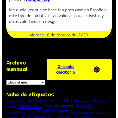
Me duele ver que se hace tan poco caso en España a
este tipo de iniciativas tan valiosas para activistas y
otros colectivos en riesgo.
viernes 10 de febrero del 2023
Archivo
Artículo
mensual
aleatorio
Archivos
Nube de etiquetas
Android
Alphabet
app
actualización
concepto informático
curiosidad
Google
código abierto
consejo
herramienta
Google Chrome
guía
Informática
historia de la Informática
Internet
Inteligencia Artificial
juego
lista
innovación