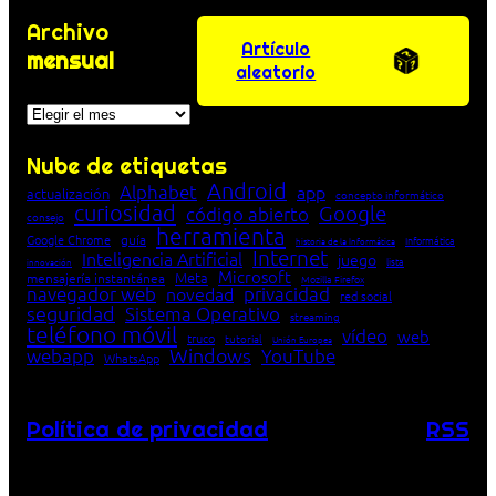
Archivo
Artículo
mensual
aleatorio
Archivos
Nube de etiquetas
Android
Alphabet
app
actualización
concepto informático
curiosidad
Google
código abierto
consejo
herramienta
Google Chrome
guía
Informática
historia de la Informática
Internet
Inteligencia Artificial
juego
lista
innovación
Microsoft
Meta
mensajería instantánea
Mozilla Firefox
navegador web
novedad
privacidad
red social
seguridad
Sistema Operativo
streaming
teléfono móvil
vídeo
web
truco
tutorial
Unión Europea
Windows
webapp
YouTube
WhatsApp
Política de privacidad
RSS