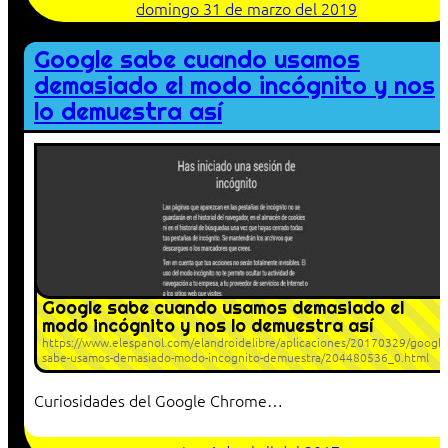
domingo 31 de marzo del 2019
Google sabe cuando usamos
demasiado el modo incógnito y nos
lo demuestra así
Google sabe cuando usamos demasiado el
modo incógnito y nos lo demuestra así
https://www.elespanol.com/elandroidelibre/aplicaciones/20170329/google
sabe-usamos-demasiado-modo-incognito-demuestra/204480536_0.html
Curiosidades del Google Chrome…