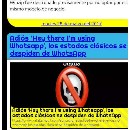
Winzip fue destronado precisamente por no optar por est
mismo modelo de negocio.
martes 28 de marzo del 2017
Adiós ‘Hey there I’m using
Whatsapp’, los estados clásicos se
despiden de WhatsApp
Adiós ‘Hey there I’m using Whatsapp’, los
estados clásicos se despiden de WhatsApp
https://www.xatakamovil.com/aplicaciones/adios-hey-there-i-m-using-
whatsapp-los-estados-clasicos-se-despiden-de-whatsapp