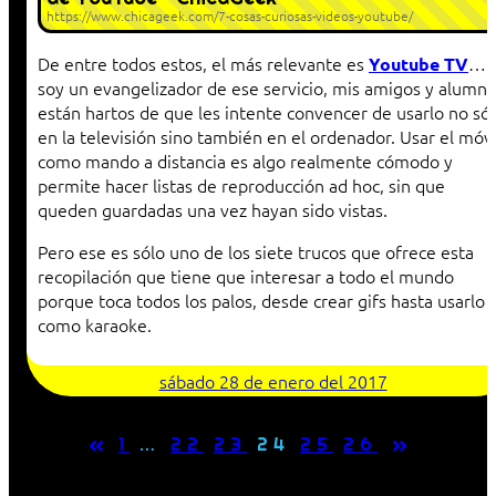
https://www.chicageek.com/7-cosas-curiosas-videos-youtube/
De entre todos estos, el más relevante es
…
Youtube TV
soy un evangelizador de ese servicio, mis amigos y alumn
están hartos de que les intente convencer de usarlo no só
en la televisión sino también en el ordenador. Usar el móvi
como mando a distancia es algo realmente cómodo y
permite hacer listas de reproducción ad hoc, sin que
queden guardadas una vez hayan sido vistas.
Pero ese es sólo uno de los siete trucos que ofrece esta
recopilación que tiene que interesar a todo el mundo
porque toca todos los palos, desde crear gifs hasta usarlo
como karaoke.
sábado 28 de enero del 2017
«
»
1
…
22
23
24
25
26