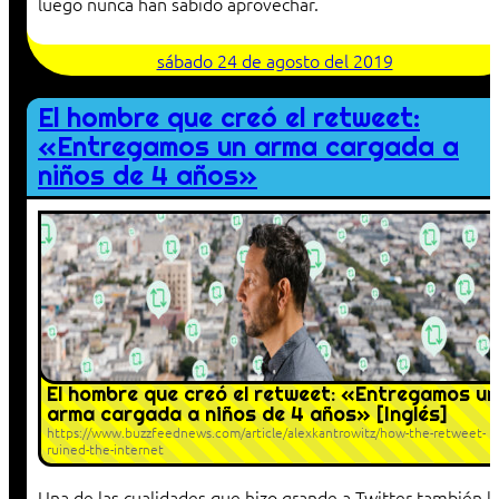
luego nunca han sabido aprovechar.
sábado 24 de agosto del 2019
El hombre que creó el retweet:
«Entregamos un arma cargada a
niños de 4 años»
El hombre que creó el retweet: «Entregamos un
arma cargada a niños de 4 años» [Inglés]
https://www.buzzfeednews.com/article/alexkantrowitz/how-the-retweet-
ruined-the-internet
Una de las cualidades que hizo grande a Twitter también l