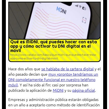
Qué es MiDNI, qué puedes hacer con esta
app y cómo activar tu DNI digital en el
móvil
https://www.xataka.com/basics/que-midni-que-puedes-hacer-esta-
app-como-activar-tu-dni-digital-movil
Hace dos años que
se hablaba de la cartera digital
y el
año pasado decían que
muy «pronto» tendríamos un
DNI completamente funcional en nuestro teléfono
móvil
. Y así ha sido al fin: casi por sorpresa han
publicado la aplicación de
MiDNI
y su
página oficial
.
Empresas y administración pública estarán obligadas
en un año a aceptarlo como método de identificación