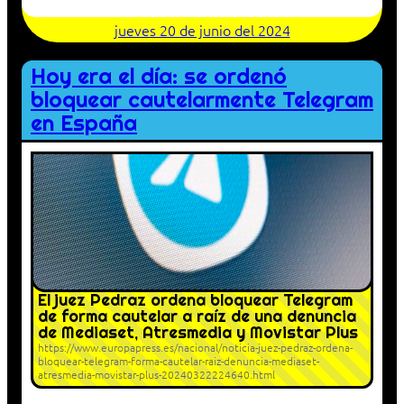
jueves 20 de junio del 2024
Hoy era el día: se ordenó
bloquear cautelarmente Telegram
en España
El juez Pedraz ordena bloquear Telegram
de forma cautelar a raíz de una denuncia
de Mediaset, Atresmedia y Movistar Plus
https://www.europapress.es/nacional/noticia-juez-pedraz-ordena-
bloquear-telegram-forma-cautelar-raiz-denuncia-mediaset-
atresmedia-movistar-plus-20240322224640.html