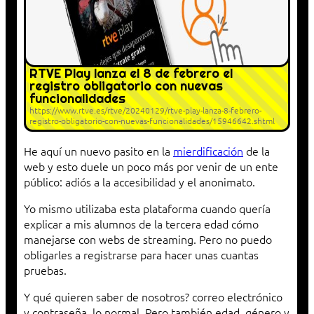
RTVE Play lanza el 8 de febrero el
registro obligatorio con nuevas
funcionalidades
https://www.rtve.es/rtve/20240129/rtve-play-lanza-8-febrero-
registro-obligatorio-con-nuevas-funcionalidades/15946642.shtml
He aquí un nuevo pasito en la
mierdificación
de la
web y esto duele un poco más por venir de un ente
público: adiós a la accesibilidad y el anonimato.
Yo mismo utilizaba esta plataforma cuando quería
explicar a mis alumnos de la tercera edad cómo
manejarse con webs de streaming. Pero no puedo
obligarles a registrarse para hacer unas cuantas
pruebas.
Y qué quieren saber de nosotros? correo electrónico
y contraseña, lo normal. Pero también edad, género y