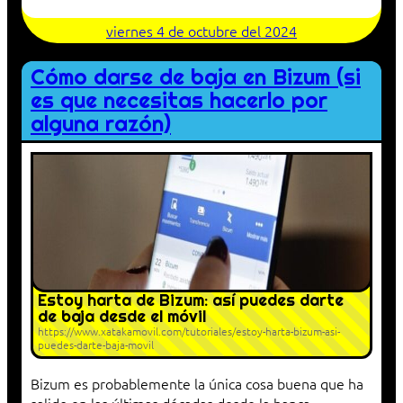
viernes 4 de octubre del 2024
Cómo darse de baja en Bizum (si
es que necesitas hacerlo por
alguna razón)
Estoy harta de Bizum: así puedes darte
de baja desde el móvil
https://www.xatakamovil.com/tutoriales/estoy-harta-bizum-asi-
puedes-darte-baja-movil
Bizum es probablemente la única cosa buena que ha