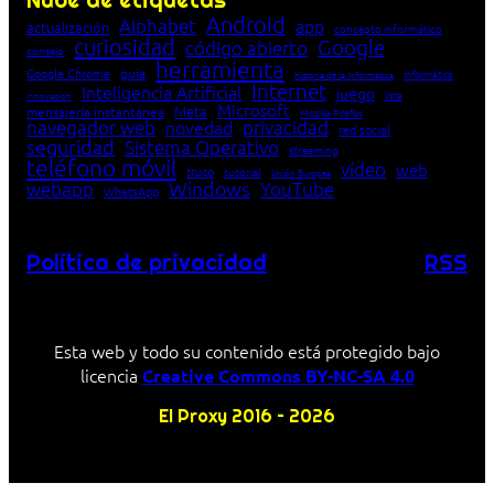
Nube de etiquetas
Android
Alphabet
app
actualización
concepto informático
curiosidad
Google
código abierto
consejo
herramienta
Google Chrome
guía
Informática
historia de la Informática
Internet
Inteligencia Artificial
juego
lista
innovación
Microsoft
Meta
mensajería instantánea
Mozilla Firefox
navegador web
novedad
privacidad
red social
seguridad
Sistema Operativo
streaming
teléfono móvil
vídeo
web
truco
tutorial
Unión Europea
Windows
webapp
YouTube
WhatsApp
Política de privacidad
RSS
Esta web y todo su contenido está protegido bajo
licencia
Creative Commons BY-NC-SA 4.0
El Proxy 2016 – 2026