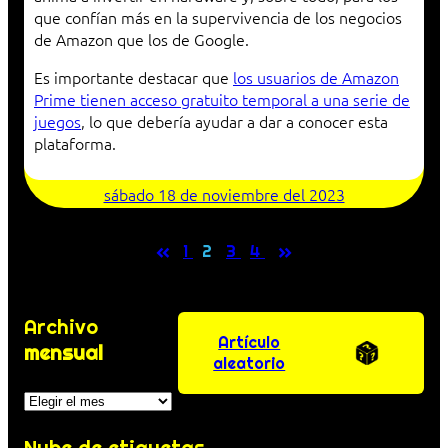
que confían más en la supervivencia de los negocios
de Amazon que los de Google.
Es importante destacar que
los usuarios de Amazon
Prime tienen acceso gratuito temporal a una serie de
juegos
, lo que debería ayudar a dar a conocer esta
plataforma.
sábado 18 de noviembre del 2023
«
»
1
2
3
4
Archivo
Artículo
mensual
aleatorio
Archivos