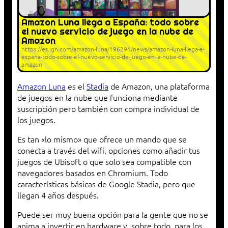
Amazon Luna llega a España: todo sobre
el nuevo servicio de juego en la nube de
Amazon
https://es.ign.com/amazon-luna/196291/news/amazon-luna-llega-a-
espana-todo-sobre-el-nuevo-servicio-de-juego-en-la-nube-de-
amazon
Amazon Luna
es el
Stadia
de Amazon, una plataforma
de juegos en la nube que funciona mediante
suscripción pero también con compra individual de
los juegos.
Es tan «lo mismo» que ofrece un mando que se
conecta a través del wifi, opciones como añadir tus
juegos de Ubisoft o que solo sea compatible con
navegadores basados en Chromium. Todo
características básicas de Google Stadia, pero que
llegan 4 años después.
Puede ser muy buena opción para la gente que no se
anima a invertir en hardware y, sobre todo, para los