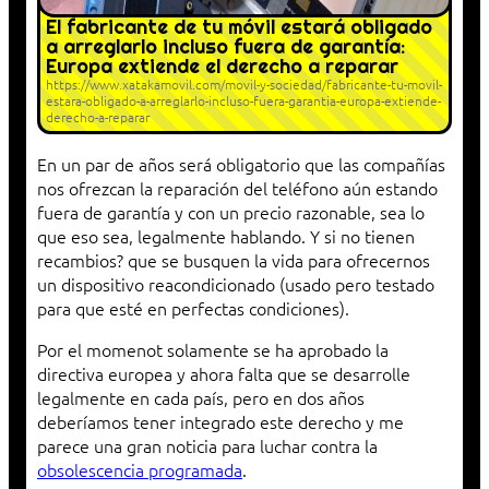
El fabricante de tu móvil estará obligado
a arreglarlo incluso fuera de garantía:
Europa extiende el derecho a reparar
https://www.xatakamovil.com/movil-y-sociedad/fabricante-tu-movil-
estara-obligado-a-arreglarlo-incluso-fuera-garantia-europa-extiende-
derecho-a-reparar
En un par de años será obligatorio que las compañías
nos ofrezcan la reparación del teléfono aún estando
fuera de garantía y con un precio razonable, sea lo
que eso sea, legalmente hablando. Y si no tienen
recambios? que se busquen la vida para ofrecernos
un dispositivo reacondicionado (usado pero testado
para que esté en perfectas condiciones).
Por el momenot solamente se ha aprobado la
directiva europea y ahora falta que se desarrolle
legalmente en cada país, pero en dos años
deberíamos tener integrado este derecho y me
parece una gran noticia para luchar contra la
obsolescencia programada
.