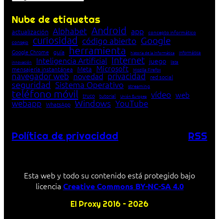
Nube de etiquetas
Android
Alphabet
app
actualización
concepto informático
curiosidad
Google
código abierto
consejo
herramienta
Google Chrome
guía
Informática
historia de la Informática
Internet
Inteligencia Artificial
juego
lista
innovación
Microsoft
Meta
mensajería instantánea
Mozilla Firefox
navegador web
novedad
privacidad
red social
seguridad
Sistema Operativo
streaming
teléfono móvil
vídeo
web
truco
tutorial
Unión Europea
Windows
webapp
YouTube
WhatsApp
Política de privacidad
RSS
Esta web y todo su contenido está protegido bajo
licencia
Creative Commons BY-NC-SA 4.0
El Proxy 2016 – 2026