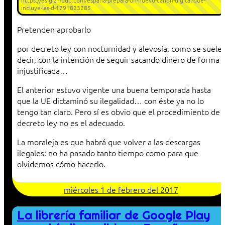
https://es.gizmodo.com/espana-prepara-un-nuevo-canon-digital-que-
incluye-las-d-1791823285
Pretenden aprobarlo
por decreto ley con nocturnidad y alevosía, como se suele
decir, con la intención de seguir sacando dinero de forma
injustificada…
El anterior estuvo vigente una buena temporada hasta
que la UE dictaminó su ilegalidad… con éste ya no lo
tengo tan claro. Pero sí es obvio que el procedimiento de
decreto ley no es el adecuado.
La moraleja es que habrá que volver a las descargas
ilegales: no ha pasado tanto tiempo como para que
olvidemos cómo hacerlo.
miércoles 1 de febrero del 2017
La librería familiar de Google Play