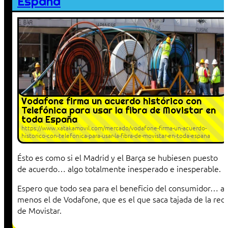
España
Vodafone firma un acuerdo histórico con
Telefónica para usar la fibra de Movistar en
toda España
https://www.xatakamovil.com/mercado/vodafone-firma-un-acuerdo-
historico-con-telefonica-para-usar-la-fibra-de-movistar-en-toda-espana
Ésto es como si el Madrid y el Barça se hubiesen puesto
de acuerdo… algo totalmente inesperado e inesperable.
Espero que todo sea para el beneficio del consumidor… al
menos el de Vodafone, que es el que saca tajada de la red
de Movistar.