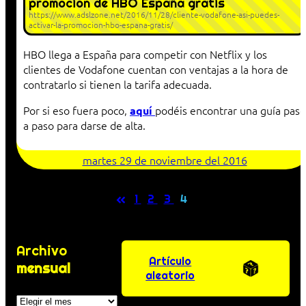
promoción de HBO España gratis
https://www.adslzone.net/2016/11/28/cliente-vodafone-asi-puedes-
activar-la-promocion-hbo-espana-gratis/
HBO llega a España para competir con Netflix y los
clientes de Vodafone cuentan con ventajas a la hora de
contratarlo si tienen la tarifa adecuada.
Por si eso fuera poco,
podéis encontrar una guía paso
aquí
a paso para darse de alta.
martes 29 de noviembre del 2016
«
1
2
3
4
Archivo
Artículo
mensual
aleatorio
Archivos