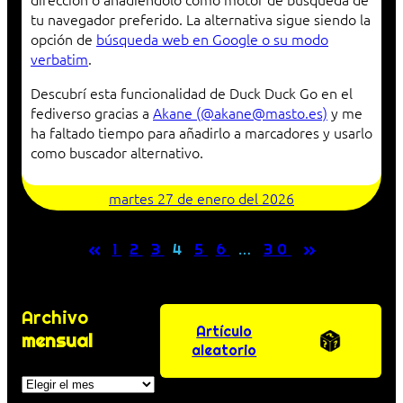
tu navegador preferido. La alternativa sigue siendo la
opción de
búsqueda web en Google o su modo
verbatim
.
Descubrí esta funcionalidad de Duck Duck Go en el
fediverso gracias a
Akane (@akane@masto.es)
y me
ha faltado tiempo para añadirlo a marcadores y usarlo
como buscador alternativo.
martes 27 de enero del 2026
«
»
1
2
3
4
5
6
…
30
Archivo
Artículo
mensual
aleatorio
Archivos