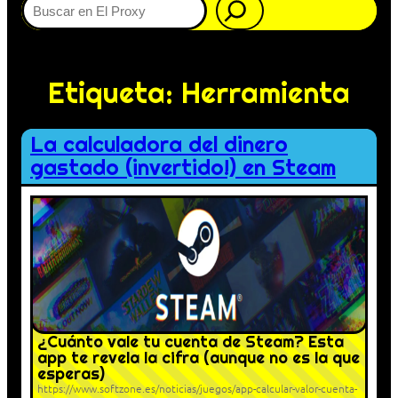
Etiqueta:
Herramienta
La calculadora del dinero
gastado (invertido!) en Steam
¿Cuánto vale tu cuenta de Steam? Esta
app te revela la cifra (aunque no es la que
esperas)
https://www.softzone.es/noticias/juegos/app-calcular-valor-cuenta-