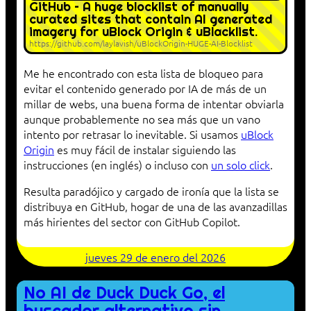
GitHub – A huge blocklist of manually
curated sites that contain AI generated
imagery for uBlock Origin & uBlacklist.
https://github.com/laylavish/uBlockOrigin-HUGE-AI-Blocklist
Me he encontrado con esta lista de bloqueo para
evitar el contenido generado por IA de más de un
millar de webs, una buena forma de intentar obviarla
aunque probablemente no sea más que un vano
intento por retrasar lo inevitable. Si usamos
uBlock
Origin
es muy fácil de instalar siguiendo las
instrucciones (en inglés) o incluso con
un solo click
.
Resulta paradójico y cargado de ironía que la lista se
distribuya en GitHub, hogar de una de las avanzadillas
más hirientes del sector con GitHub Copilot.
jueves 29 de enero del 2026
No AI de Duck Duck Go, el
buscador alternativo sin