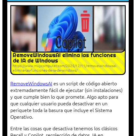
RemoveWindowsAI elimina las funciones
de IA de Windows
https://www.muycomputer.com/2025/12/11/removewindowsai-
elimina-las-funciones-de-ia-de-windows/
RemoveWindowsAI
es un script de código abierto
extremadamente fácil de ejecutar (sin instalaciones)
y que cumple bien lo que promete. Algo apto para
que cualquier usuario pueda desactivar en un
periquete toda la basura que incluye el Sistema
Operativo.
Entre las cosas que desactiva tenemos los clásicos
Recall y Copilot, recolección de datos, IA en