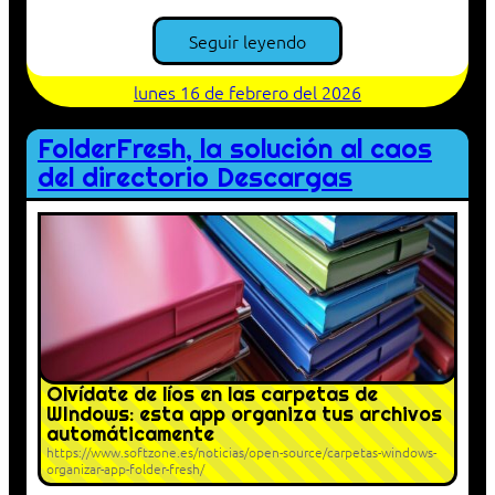
Seguir leyendo
lunes 16 de febrero del 2026
FolderFresh, la solución al caos
del directorio Descargas
Olvídate de líos en las carpetas de
WIndows: esta app organiza tus archivos
automáticamente
https://www.softzone.es/noticias/open-source/carpetas-windows-
organizar-app-folder-fresh/