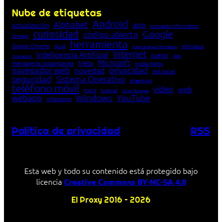
Nube de etiquetas
Android
Alphabet
app
actualización
concepto informático
curiosidad
Google
código abierto
consejo
herramienta
Google Chrome
guía
Informática
historia de la Informática
Internet
Inteligencia Artificial
juego
lista
innovación
Microsoft
Meta
mensajería instantánea
Mozilla Firefox
navegador web
novedad
privacidad
red social
seguridad
Sistema Operativo
streaming
teléfono móvil
vídeo
web
truco
tutorial
Unión Europea
Windows
webapp
YouTube
WhatsApp
Política de privacidad
RSS
Esta web y todo su contenido está protegido bajo
licencia
Creative Commons BY-NC-SA 4.0
El Proxy 2016 – 2026