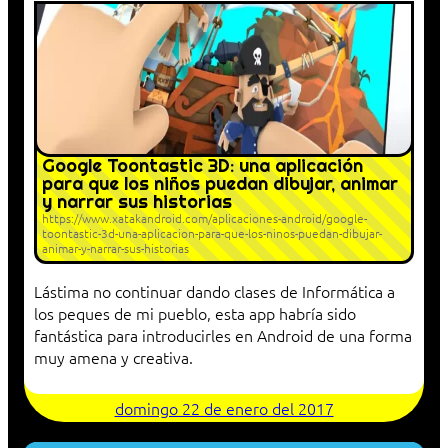
Google Toontastic 3D: una aplicación
para que los niños puedan dibujar, animar
y narrar sus historias
https://www.xatakandroid.com/aplicaciones-android/google-
toontastic-3d-una-aplicacion-para-que-los-ninos-puedan-dibujar-
animar-y-narrar-sus-historias
Lástima no continuar dando clases de Informática a
los peques de mi pueblo, esta app habría sido
fantástica para introducirles en Android de una forma
muy amena y creativa.
domingo 22 de enero del 2017