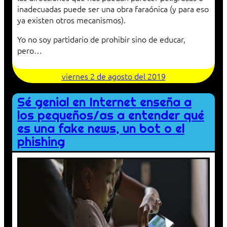
inadecuadas puede ser una obra faraónica (y para eso
ya existen otros mecanismos).
Yo no soy partidario de prohibir sino de educar,
pero…
viernes 2 de agosto del 2019
Sé genial en Internet enseña a
los pequeños/as a entender qué
es una fake news, un bot o el
phishing