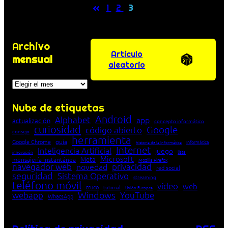
«
1
2
3
Archivo
Artículo
mensual
aleatorio
Archivos
Nube de etiquetas
Android
Alphabet
app
actualización
concepto informático
curiosidad
Google
código abierto
consejo
herramienta
Google Chrome
guía
Informática
historia de la Informática
Internet
Inteligencia Artificial
juego
lista
innovación
Microsoft
Meta
mensajería instantánea
Mozilla Firefox
navegador web
novedad
privacidad
red social
seguridad
Sistema Operativo
streaming
teléfono móvil
vídeo
web
truco
tutorial
Unión Europea
Windows
webapp
YouTube
WhatsApp