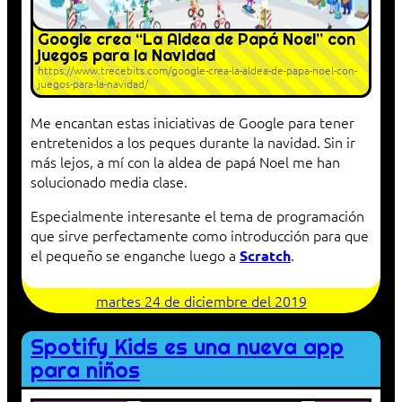
Google crea “La Aldea de Papá Noel” con
juegos para la Navidad
https://www.trecebits.com/google-crea-la-aldea-de-papa-noel-con-
juegos-para-la-navidad/
Me encantan estas iniciativas de Google para tener
entretenidos a los peques durante la navidad. Sin ir
más lejos, a mí con la aldea de papá Noel me han
solucionado media clase.
Especialmente interesante el tema de programación
que sirve perfectamente como introducción para que
el pequeño se enganche luego a
.
Scratch
martes 24 de diciembre del 2019
Spotify Kids es una nueva app
para niños