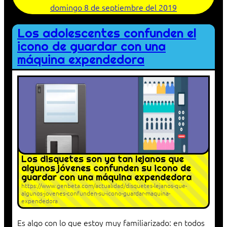
domingo 8 de septiembre del 2019
Los adolescentes confunden el
icono de guardar con una
máquina expendedora
Los disquetes son ya tan lejanos que
algunos jóvenes confunden su icono de
guardar con una máquina expendedora
https://www.genbeta.com/actualidad/disquetes-lejanos-que-
algunos-jovenes-confunden-su-icono-guardar-maquina-
expendedora
Es algo con lo que estoy muy familiarizado: en todos