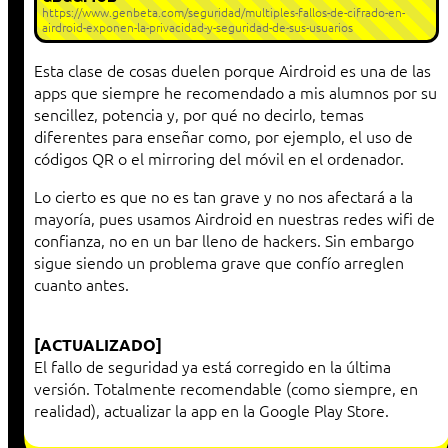
https://www.genbeta.com/seguridad/multiples-fallos-de-cifrado-en-
airdroid-exponen-la-privacidad-y-seguridad-de-sus-usuarios
Esta clase de cosas duelen porque Airdroid es una de las
apps que siempre he recomendado a mis alumnos por su
sencillez, potencia y, por qué no decirlo, temas
diferentes para enseñar como, por ejemplo, el uso de
códigos QR o el mirroring del móvil en el ordenador.
Lo cierto es que no es tan grave y no nos afectará a la
mayoría, pues usamos Airdroid en nuestras redes wifi de
confianza, no en un bar lleno de hackers. Sin embargo
sigue siendo un problema grave que confío arreglen
cuanto antes.
[ACTUALIZADO]
El fallo de seguridad ya está corregido en la última
versión. Totalmente recomendable (como siempre, en
realidad), actualizar la app en la Google Play Store.