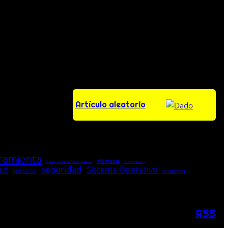
Artículo aleatorio
ramienta
Informática
historia de la Informática
innovación
seguridad
dad
Sistema Operativo
red social
streaming
RSS