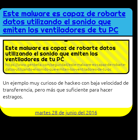
Este malware es capaz de robarte
datos utilizando el sonido que
emiten los ventiladores de tu PC
Este malware es capaz de robarte datos
utilizando el sonido que emiten los
ventiladores de tu PC
https://www.genbeta.com/seguridad/este-malware-es-capaz-de-robarte-
datos-utilizando-el-sonido-que-emiten-los-ventiladores-de-tu-pc
Un ejemplo muy curioso de hackeo con baja velocidad de
transferencia, pero más que suficiente para hacer
estragos.
martes 28 de junio del 2016