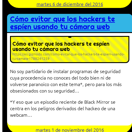
martes 6 de diciembre del 2016
Cómo evitar que los hackers te
espíen usando tu cámara web
Cómo evitar que los hackers te espíen
usando tu cámara web
https://es.gizmodo.com/como-evitar-que-los-hackers-te-espien-usando-
tu-camara-1788241259
No soy partidario de instalar programas de seguridad
cuya procedencia no conoces del todo bien ni de
volverse paranoico con este tema*, pero para los más
obsesionados con su seguridad…
*Y eso que un episodio reciente de Black Mirror se
centra en los peligros derivados del hackeo de una
webcam…
martes 1 de noviembre del 2016