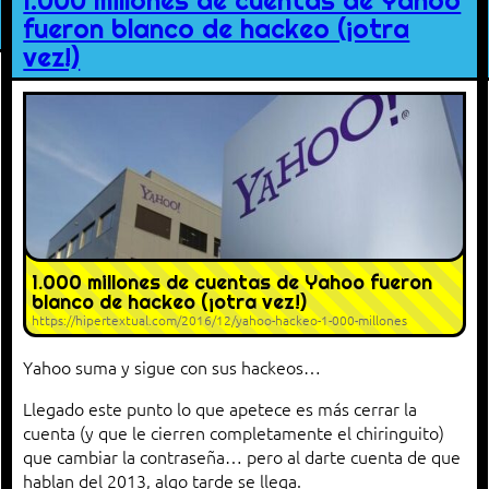
1.000 millones de cuentas de Yahoo
fueron blanco de hackeo (¡otra
vez!)
1.000 millones de cuentas de Yahoo fueron
blanco de hackeo (¡otra vez!)
https://hipertextual.com/2016/12/yahoo-hackeo-1-000-millones
Yahoo suma y sigue con sus hackeos…
Llegado este punto lo que apetece es más cerrar la
cuenta (y que le cierren completamente el chiringuito)
que cambiar la contraseña… pero al darte cuenta de que
hablan del 2013, algo tarde se llega.