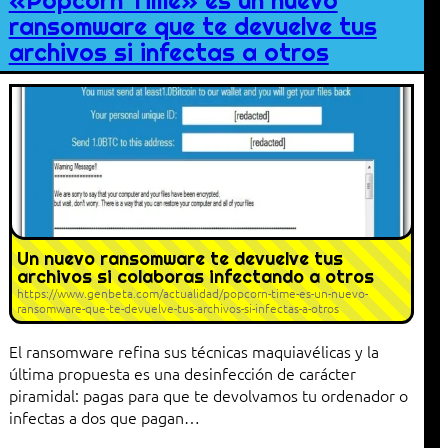
«Popcorn Time» es un nuevo
ransomware que te devuelve tus
archivos si infectas a otros
Un nuevo ransomware te devuelve tus
archivos si colaboras infectando a otros
https://www.genbeta.com/actualidad/popcorn-time-es-un-nuevo-
ransomware-que-te-devuelve-tus-archivos-si-infectas-a-otros
El ransomware refina sus técnicas maquiavélicas y la
última propuesta es una desinfección de carácter
piramidal: pagas para que te devolvamos tu ordenador o
infectas a dos que pagan…