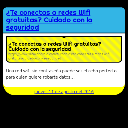
¿Te conectas a redes Wifi
gratuitas? Cuidado con la
seguridad
¿Te conectas a redes Wifi gratuitas?
Cuidado con la seguridad
https://www.xatakandroid.com/tutoriales/te-conectas-a-redes-wifi-
gratuitas-cuidado-con-la-seguridad
Una red wifi sin contraseña puede ser el cebo perfecto
para quien quiere robarte datos…
jueves 11 de agosto del 2016