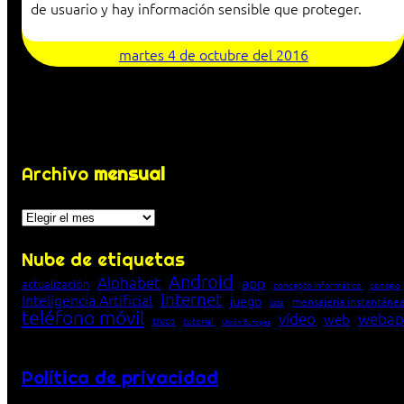
de usuario y hay información sensible que proteger.
martes 4 de octubre del 2016
Archivo
mensual
Archivos
Nube de etiquetas
Android
Alphabet
app
actualización
concepto informático
consejo
Internet
Inteligencia Artificial
juego
mensajería instantáne
lista
teléfono móvil
vídeo
webap
web
truco
tutorial
Unión Europea
Política de privacidad