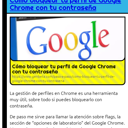
Cómo bloquear tu perfil de Google
Chrome con tu contraseña
Cómo bloquear tu perfil de Google Chrome
con tu contraseña
https://www.genbeta.com/paso-a-paso/como-bloquear-tu-perfil-de-
google-chrome-con-tu-contrasena
La gestión de perfiles en Chrome es una herramienta
muy útil, sobre todo si puedes bloquearlo con
contraseña.
De paso me sirve para llamar la atención sobre flags, la
sección de “opciones de laboratorio” del Google Chrome.