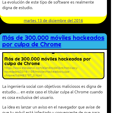
La evolución de este tipo de software es realmente
digna de estudio.
martes 13 de diciembre del 2016
Más de 300.000 móviles hackeados
por culpa de Chrome
Más de 300.000 móviles hackeados por
culpa de Chrome
https://www.elespanol.com/elandroidelibre/noticias-y-
novedades/20161109/moviles-hackeados-culpa-
chrome/169483787_0.html
La ingeniería social con objetivos maliciosos es digna de
estudio… en este caso el titular culpa al Chrome cuando
es cosa exclusiva del usuario.
La idea es lanzar un aviso en el navegador que avise de
que tu móvil está infectado y convencerte de que para