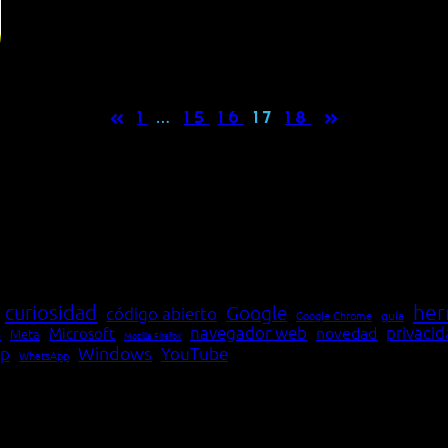
«
»
1
…
15
16
17
18
her
curiosidad
Google
código abierto
Google Chrome
guía
navegador web
novedad
privaci
Microsoft
Meta
a
Mozilla Firefox
Windows
p
YouTube
WhatsApp