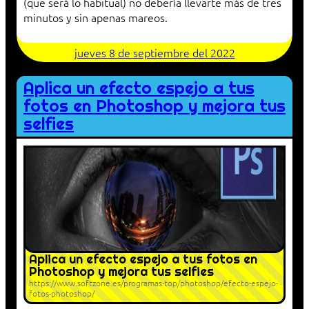
(que será lo habitual) no debería llevarte más de tres
minutos y sin apenas mareos.
jueves 8 de septiembre del 2022
Aplica un efecto espejo a tus
fotos en Photoshop y mejora tus
selfies
Aplica un efecto espejo a tus fotos en
Photoshop y mejora tus selfies
https://www.softzone.es/programas-top/photoshop/efecto-espejo-
fotos-photoshop/