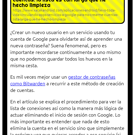
hecho limpieza
https://www.xatakandroid.com/aplicaciones-android/llevo-toda-
vida-vinculando-apps-servicios-a-google-para-no-crearme-cuentas-
lista-larga-que-he-hecho-limpieza
¿Crear un nuevo usuario en un servicio usando tu
cuenta de Google para olvidarte así de aprender una
nueva contraseña? Suena fenomenal, pero es
importante recordarse continuamente a uno mismo
que no podemos guardar todos los huevos en la
misma cesta.
Es mil veces mejor usar un
gestor de contraseñas
como Bitwarden
a recurrir a este método de creación
de cuentas.
En el artículo se explica el procedimiento para ver la
lista de conexiones así como la manera más lógica de
actuar eliminando el inicio de sesión con Google. Lo
más importante es entender que nada de esto
elimina la cuenta en el servicio sino que simplemente
la próxima vez que quieras acceder a ese servicio (si