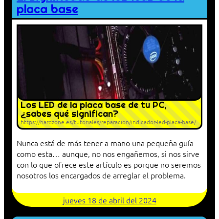
placa base
Los LED de la placa base de tu PC,
¿sabes qué significan?
https://hardzone.es/tutoriales/reparacion/indicador-led-placa-base/
Nunca está de más tener a mano una pequeña guía
como esta… aunque, no nos engañemos, si nos sirve
con lo que ofrece este artículo es porque no seremos
nosotros los encargados de arreglar el problema.
jueves 18 de abril del 2024