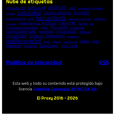
Nube de etiquetas
Android
Alphabet
app
actualización
concepto informático
curiosidad
Google
código abierto
consejo
herramienta
Google Chrome
guía
Informática
historia de la Informática
Internet
Inteligencia Artificial
juego
lista
innovación
Microsoft
Meta
mensajería instantánea
Mozilla Firefox
navegador web
novedad
privacidad
red social
seguridad
Sistema Operativo
streaming
teléfono móvil
vídeo
web
truco
tutorial
Unión Europea
Windows
webapp
YouTube
WhatsApp
Política de privacidad
RSS
Esta web y todo su contenido está protegido bajo
licencia
Creative Commons BY-NC-SA 4.0
El Proxy 2016 – 2026