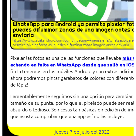
WhatsApp para Android ya permite pixelar foto
puedes difuminar zonas de una imagen antes d
enviarla
https://www.xatakandroid.com/comunicacion-y-mensajeria/whatsapp-para-a
permite-pixelar-fotos-asi-puedes-difuminar-zonas-imagen-antes-enviarla
Pixelar las fotos es una de las funciones que llevaba
más t
echando en falta en WhatsApp desde que salió en iOS
fin la tenemos en los móviles Android y con extras adiciona
ahora podremos pintar garabatos de colores con diferente
de lápiz!
Lamentablemente seguimos sin una opción para cambiar e
tamaño de su punta, por lo que el pixelado puede ser rea
absurdo o tedioso. Son cosas tan básicas en edición de im
que asusta comprobar que una app así no las incluye.
jueves 7 de julio del 2022