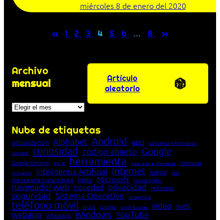
miércoles 8 de enero del 2020
«
»
1
2
3
4
5
6
…
8
Archivo
Artículo
mensual
aleatorio
Archivos
Nube de etiquetas
Android
Alphabet
app
actualización
concepto informático
curiosidad
Google
código abierto
consejo
herramienta
Google Chrome
guía
Informática
historia de la Informática
Internet
Inteligencia Artificial
juego
lista
innovación
Microsoft
Meta
mensajería instantánea
Mozilla Firefox
navegador web
novedad
privacidad
red social
seguridad
Sistema Operativo
streaming
teléfono móvil
vídeo
web
truco
tutorial
Unión Europea
Windows
webapp
YouTube
WhatsApp