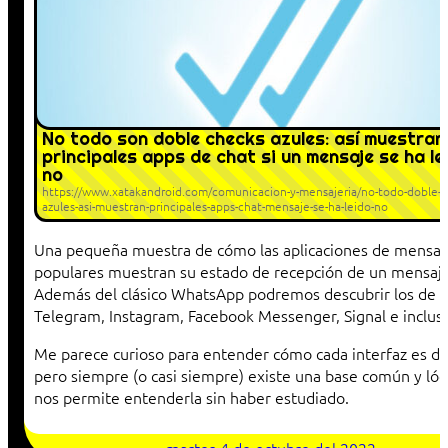
No todo son doble checks azules: así muestran
principales apps de chat si un mensaje se ha le
no
https://www.xatakandroid.com/comunicacion-y-mensajeria/no-todo-doble-c
azules-asi-muestran-principales-apps-chat-mensaje-se-ha-leido-no
Una pequeña muestra de cómo las aplicaciones de mensaj
populares muestran su estado de recepción de un mensaje
Además del clásico WhatsApp podremos descubrir los de
Telegram, Instagram, Facebook Messenger, Signal e incluso
Me parece curioso para entender cómo cada interfaz es di
pero siempre (o casi siempre) existe una base común y lóg
nos permite entenderla sin haber estudiado.