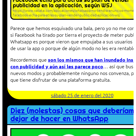
publicidad en la aplicación, según WSJ
https://www.xataka.com/aplicaciones/whatsapp-no-tendra-anuncios-momen
facebook-echa-para-atras-su-plan-vender-publicidad-aplicacion-wsj
Parece que hemos esquivado una bala, pero yo no me con
si Facebook ha tirado por tierra el proyecto de meter publi
Whatsapp es porque vieron que empujaba a sus usuarios a
de usar la app o porque de algún modo no les era rentable
Recordemos que
son los mismos que han inundado Ins
… así que busc
con publicidad y aún así les parece poco
nuevos modos y probablemente ninguno nos convenza, pe
que tiene disfrutar de una plataforma gratuita.
sábado 25 de enero del 2020
Diez (molestas) cosas que deberíam
dejar de hacer en WhatsApp