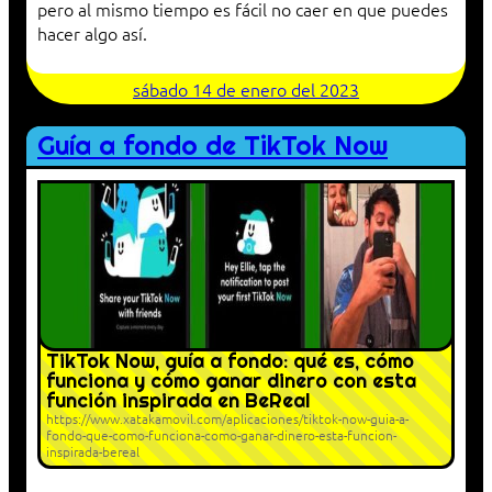
pero al mismo tiempo es fácil no caer en que puedes
hacer algo así.
sábado 14 de enero del 2023
Guía a fondo de TikTok Now
TikTok Now, guía a fondo: qué es, cómo
funciona y cómo ganar dinero con esta
función inspirada en BeReal
https://www.xatakamovil.com/aplicaciones/tiktok-now-guia-a-
fondo-que-como-funciona-como-ganar-dinero-esta-funcion-
inspirada-bereal