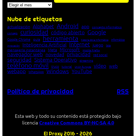
Archivos
Nube de etiquetas
Android
Alphabet
app
actualización
concepto informático
curiosidad
Google
código abierto
consejo
herramienta
Google Chrome
guía
Informática
historia de la Informática
Internet
Inteligencia Artificial
juego
lista
innovación
Microsoft
Meta
mensajería instantánea
Mozilla Firefox
navegador web
novedad
privacidad
red social
seguridad
Sistema Operativo
streaming
teléfono móvil
vídeo
web
truco
tutorial
Unión Europea
Windows
webapp
YouTube
WhatsApp
Política de privacidad
RSS
Esta web y todo su contenido está protegido bajo
licencia
Creative Commons BY-NC-SA 4.0
El Proxy 2016 – 2026