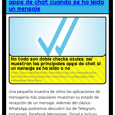
apps de chat cuando se ha leído
un mensaje
No todo son doble checks azules: así
muestran las principales apps de chat si
un mensaje se ha leído o no
https://www.xatakandroid.com/comunicacion-y-mensajeria/no-
todo-doble-checks-azules-asi-muestran-principales-apps-chat-
mensaje-se-ha-leido-no
Una pequeña muestra de cómo las aplicaciones de
mensajería más populares muestran su estado de
recepción de un mensaje. Además del clásico
WhatsApp podremos descubrir los de Telegram,
Instagram, Facebook Messenger, Signal e incluso