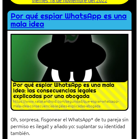
viernes 18 de noviembre del 2022
Por qué espiar WhatsApp es una
mala idea
Por qué espiar WhatsApp es una mala
idea: las consecuencias legales
explicadas por una abogada
https://www.xatakandroid.com/seguridad/que-espiar-whatsapp-
mala-idea-consecuencias-legales-explicadas-abogada
Oh, sorpresa, fisgonear el WhatsApp* de tu pareja sin
permiso es ilegal! y añado yo: suplantar su identidad
también.