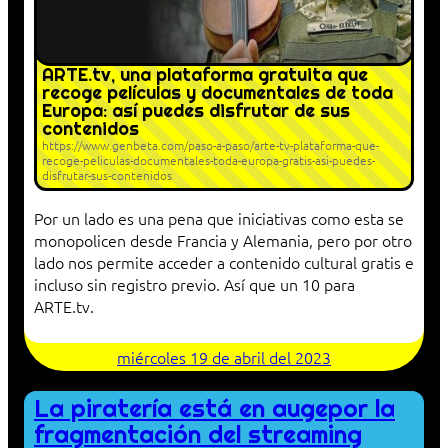
ARTE.tv, una plataforma gratuita que
recoge películas y documentales de toda
Europa: así puedes disfrutar de sus
contenidos
https://www.genbeta.com/paso-a-paso/arte-tv-plataforma-que-
recoge-peliculas-documentales-toda-europa-gratis-asi-puedes-
disfrutar-sus-contenidos
Por un lado es una pena que iniciativas como esta se
monopolicen desde Francia y Alemania, pero por otro
lado nos permite acceder a contenido cultural gratis e
incluso sin registro previo. Así que un 10 para
ARTE.tv.
miércoles 19 de abril del 2023
La piratería está en augepor la
fragmentación del streaming