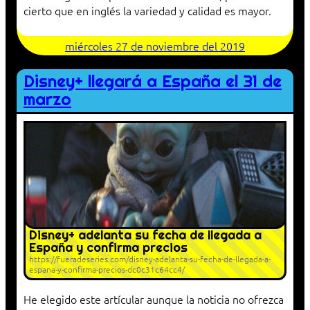
cierto que en inglés la variedad y calidad es mayor.
miércoles 27 de noviembre del 2019
Disney+ llegará a España el 31 de
marzo
Disney+ adelanta su fecha de llegada a
España y confirma precios
https://fueradeseries.com/disney-adelanta-su-fecha-de-llegada-a-
espana-y-confirma-precios-dc0c31c64cc4/
He elegido este artícular aunque la noticia no ofrezca