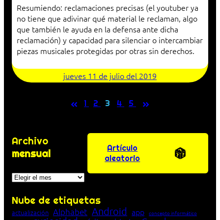
Resumiendo: reclamaciones precisas (el youtuber ya
no tiene que adivinar qué material le reclaman, algo
que también le ayuda en la defensa ante dicha
reclamación) y capacidad para silenciar o intercambiar
piezas musicales protegidas por otras sin derechos.
jueves 11 de julio del 2019
«
»
1
2
3
4
5
Archivo
Artículo
mensual
aleatorio
Archivos
Nube de etiquetas
Android
Alphabet
app
actualización
concepto informático