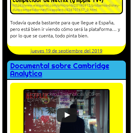
competidor de Netflix (y Apple TV+)
https://www.elespanol.com/omicrono/20190912/probamos-disney-
duro-competidor-netflix-apple-tv/428707657_0.html
Todavía queda bastante para que llegue a España,
pero está bien ir viendo cómo será la plataforma… y
por lo que se cuenta, todo pinta bien.
jueves 19 de septiembre del 2019
Documental sobre Cambridge
Analytica
El gran hackeo | Tráiler oficial VOS en
ESPAÑOL | Netflix España