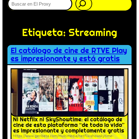
Etiqueta:
Streaming
El catálogo de cine de RTVE Play
es impresionante y está gratis
Ni Netflix ni SkyShowtime: el catálogo de
cine de esta plataforma “de toda la vida”
es impresionante y completamente gratis
https://www.genbeta.com/multimedia/netflix-showskytime-