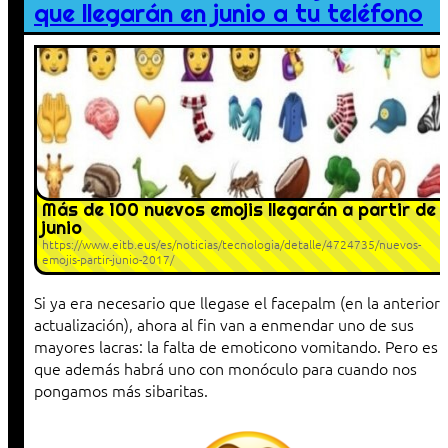
que llegarán en junio a tu teléfono
Más de 100 nuevos emojis llegarán a partir de
junio
https://www.eitb.eus/es/noticias/tecnologia/detalle/4724735/nuevos-
emojis-partir-junio-2017/
Si ya era necesario que llegase el facepalm (en la anterior
actualización), ahora al fin van a enmendar uno de sus
mayores lacras: la falta de emoticono vomitando. Pero es
que además habrá uno con monóculo para cuando nos
pongamos más sibaritas.