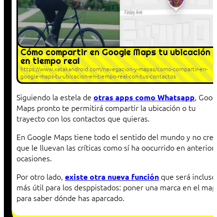
Cómo compartir en Google Maps tu ubicación
en tiempo real
https://www.xatakandroid.com/navegacion-y-mapas/como-compartir-en-
google-maps-tu-ubicacion-en-tiempo-real-con-tus-contactos
Siguiendo la estela de
, Goog
otras apps como Whatsapp
Maps pronto te permitirá compartir la ubicación o tu
trayecto con los contactos que quieras.
En Google Maps tiene todo el sentido del mundo y no cre
que le lluevan las críticas como sí ha oocurrido en anterior
ocasiones.
Por otro lado,
que será incluso
existe otra nueva función
más útil para los desppistados: poner una marca en el map
para saber dónde has aparcado.