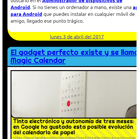
buscarlo en el
Administrador de dispositivos de
. Si no tienes un ordenador a mano, existe una
Android
ap
que puedes instalar en cualquier móvil de 
para Android
amigo, llegado ese punto trágico.
lunes 3 de abril del 2017
El gadget perfecto existe y se llama
Magic Calendar
Tinta electrónica y autonomía de tres meses:
en Google ha gustado esta posible evolución
del calendario de papel
https://www.xataka.com/otros-dispositivos/tinta-electronica-y-autonomia-