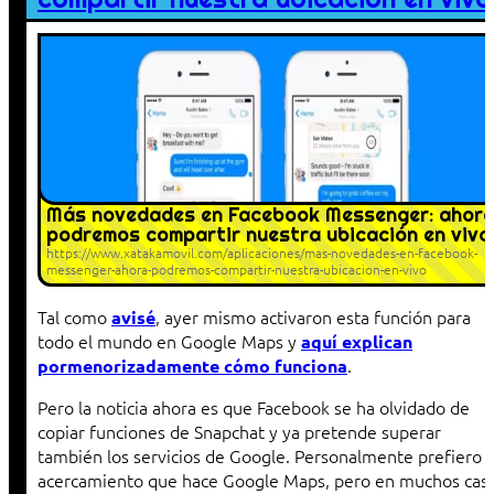
Más novedades en Facebook Messenger: ahor
podremos compartir nuestra ubicación en vivo
https://www.xatakamovil.com/aplicaciones/mas-novedades-en-facebook-
messenger-ahora-podremos-compartir-nuestra-ubicacion-en-vivo
Tal como
, ayer mismo activaron esta función para
avisé
todo el mundo en Google Maps y
aquí explican
.
pormenorizadamente cómo funciona
Pero la noticia ahora es que Facebook se ha olvidado de
copiar funciones de Snapchat y ya pretende superar
también los servicios de Google. Personalmente prefiero e
acercamiento que hace Google Maps, pero en muchos cas