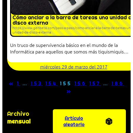
Cómo anclar a la barra de tareas una unidad d
disco externa
https://www.genbeta.com/paso-a-paso/como-anclar-a-la-barra-de-tareas-una
unidad-de-disco-externa
Un truco de supervivencia básico en el mundo de la
Informática para aquellos que somos más tiquismiquis…
miércoles 29 de marzo del 2017
«
1
…
153
154
155
156
157
…
186
»
Archivo
Artículo
mensual
aleatorio