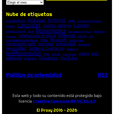
Archivos
Nube de etiquetas
Android
Alphabet
app
actualización
concepto informático
curiosidad
Google
código abierto
consejo
herramienta
Google Chrome
guía
Informática
historia de la Informática
Internet
Inteligencia Artificial
juego
lista
innovación
Microsoft
Meta
mensajería instantánea
Mozilla Firefox
navegador web
novedad
privacidad
red social
seguridad
Sistema Operativo
streaming
teléfono móvil
vídeo
web
truco
tutorial
Unión Europea
Windows
webapp
YouTube
WhatsApp
Política de privacidad
RSS
Esta web y todo su contenido está protegido bajo
licencia
Creative Commons BY-NC-SA 4.0
El Proxy 2016 – 2026