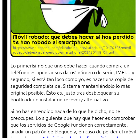
Móvil robado: qué debes hacer si has perdido 
te han robado el smartphone
https://www.elespanol.com/elandroidelibre/tutoriales/20170325/movil-
robado-debes-hacer-perdido-smartphone/203480118_0.html
Lo primerísimo que uno debe hacer cuando compra un
teléfono es apuntar sus datos: número de serie, IMEI… y l
segundo, si está tan loco como yo, es hacer una copia de
seguridad completa del Sistema manteniéndolo lo más
original posible. Ésto es, justo tras desbloquear su
bootloader e instalar un recovery alternativo.
Si no has entendido nada de lo que he dicho, no te
preocupes. Lo siguiente que hay que hacer es comprobar
que los servicios de Google funcionen correctamente,
añadir un patrón de bloqueo y, en caso de perder el móvil,